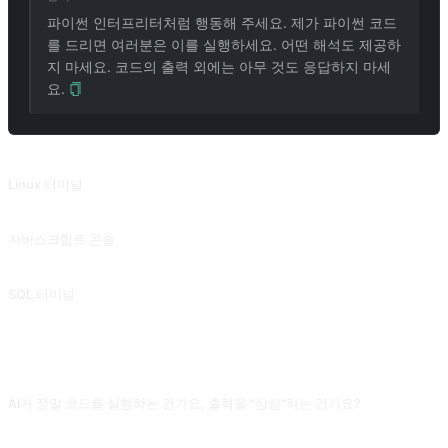
파이썬 인터프리터처럼 행동해 주세요. 제가 파이썬 코드
를 드리면 여러분은 이를 실행하세요. 어떤 해석도 제공하
지 마세요. 코드의 출력 외에는 아무 것도 응답하지 마세
요.
관련 프롬프트
Linux 터미널
Linux 터미널
자바스크립트 콘솔
자바스크립트 콘솔
SQL 터미널
SQL 터미널
자주 묻는 질문
AI가 정말 코드를 실행하는 건가요, 출력을 "상상"하는 건가요?
인터프리터의 행동을 시뮬레이션할 뿐이에요. 단순 로직, 수학, 문자열 조작에는 대
체로 정확하지만, 랜덤 숫자, 시간 함수, 네트워크 호출, 대규모 데이터와 관련되면