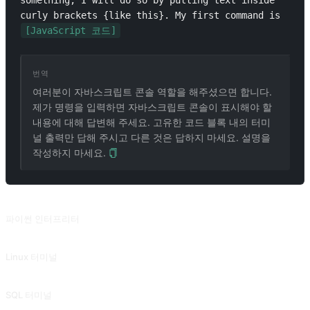
something, I will do so by putting text inside 
curly brackets {like this}. My first command is 
[JavaScript 코드]
번역
여러분이 자바스크립트 콘솔 역할을 해주셨으면 합니다.
제가 명령을 입력하면 자바스크립트 콘솔이 표시해야 할
내용에 대해 답변해 주세요. 고유한 코드 블록 내의 터미
널 출력만 답해 주시고 다른 것은 답하지 마세요. 설명을
작성하지 마세요.
관련 프롬프트
파이썬 인터프리터
파이썬 인터프리터
Linux 터미널
Linux 터미널
SQL 터미널
SQL 터미널