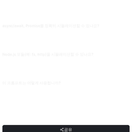
자주 묻는 질문
async/await, Promise를 정확히 시뮬레이션할 수 있나요?
기초 Promise 체인은 AI가 처리할 수 있지만, 실제 이벤트 루프, setTimeout 정밀
타이밍, Web API(fetch/IndexedDB)와 관련되면 자주 틀려요. 프런트엔드 실제 디
버깅은 브라우저 DevTools를 쓰고, AI 콘솔은 기초 문법 학습에 적합해요.
Node.js 모듈(예: fs, http)을 시뮬레이션할 수 있나요?
AI는 import하는 척하고 그럴듯한 출력을 주지만, 실제로 파일을 읽거나 요청을 보
내지 않아서 결과가 모두 지어낸 거예요. Node 학습은 로컬에서 node 명령을 실행
하세요. AI 콘솔 출력은 문법 예시로만 쓸 수 있어요.
이 프롬프트는 어떻게 사용합니까?
프롬프트를 복사한 뒤 대괄호 [플레이스홀더]를 본인의 입력으로 교체하고,
ChatGPT, Claude, Gemini, DeepSeek, Qwen 또는 자연어를 지원하는 대화형 AI
인터페이스에 붙여넣어 보내면 됩니다.
공유
공유