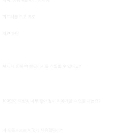
제목: 중등학교 만점 에세이
이 프롬프트를 실행한 후 '이것을 에세이로 변환'을 입력하여 에세이가 더 잘 작동하는지 확인합니다. Qizhen-Yang 이 제공한 글입니다.
쿼드러플 구조 유도
단어와 구문을 설명하고 연관시키는 데에도 사용할 수 있는 텍스트의 다단계 요약입니다. 사용자 @ergf991 의 기여로 작성되었습니다. (이 프롬프트의 영어 버전과 중국어 버전에는 상당한 차이가 있으므로 영어 버전을 사용해야 하는 경우 언어를 전환하세요.)
개인 튜터
EmmmmmmaWWWW 의 기고글입니다.
자주 묻는 질문
AI가 제 회화 속 콩글리시를 식별할 수 있나요?
전형적인 콩글리시 표현(예: very nice to meet you는 "당신을 만나게 되어 매우
기쁩니다"의 직역)은 식별하고 수정할 수 있고, 세세한 관사, 시제 오류도 짚어줘요.
하지만 당신의 발음 문제는 들을 수 없어요. 글 대화이기 때문이에요. 발음 연습에
는 음성을 지원하는 제품을 쓰세요.
100단어 제한이 너무 짧아 깊이 이야기할 수 없을 때는요?
"100 words"를 원하는 단어 수로 바꾸되 250을 넘지 마세요. AI 답변이 너무 길면
연설 원고가 되어 대화 리듬을 잃어요. 주제를 깊이 다루려면 여러 라운드로 나누는
걸 권하고, 라운드당 100-150자가 실제 회화 리듬에 더 가까워요.
이 프롬프트는 어떻게 사용합니까?