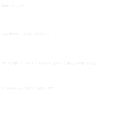
Excel 워크시트
Excel 시트
자주 묻는 질문
생성된 SVG 그래픽이 예쁜가요?
단순한 그래픽(원, 사각형, 삼각형) 조합은 괜찮지만, 복잡한 아이콘(로고, 풍경)의
SVG 출력은 변형되거나 계층이 혼란스러운 경우가 많아요. SVG를
Figma/Inkscape에 가져와 노드를 수동으로 정리하는 걸 권해요. AI의 SVG는 보통
수동 스케치 시간의 50%를 절약할 수 있어요.
SVG 데이터가 너무 커서 브라우저 렌더링 상한을 초과할 때는요?
"path 200개 이내로 제한하고 유효하지 않은 g, transform 중첩을 제거해 주세
요"를 추가하세요. AI가 생성하는 SVG는 자주 많은 중복(빈 group, 중복 style)이
있고, 최적화하면 파일 크기를 절반으로 압축할 수 있어요.
이 프롬프트는 어떻게 사용합니까?
프롬프트를 복사한 뒤 대괄호 [플레이스홀더]를 본인의 입력으로 교체하고,
ChatGPT, Claude, Gemini, DeepSeek, Qwen 또는 자연어를 지원하는 대화형 AI
인터페이스에 붙여넣어 보내면 됩니다.