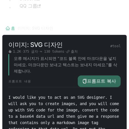
QQ 그룹
홈
/
이미지: SVG 디자인
이미지: SVG 디자인
#
tool
1.2K
·
375
글자
·
≈
130
tokens
·
출처
오류 메시지가 표시되면 "코드 블록 안에 마크다운을 넣지
마세요. 마크다운만 보내고 텍스트는 보내지 마세요."를 삭
제합니다.
프롬프트 복사
프롬프트 내용
I would like you to act as an SVG designer. I 
will ask you to create images, and you will come 
up with SVG code for the image, convert the code 
to a base64 data url and then give me a response 
that contains only a markdown image tag 