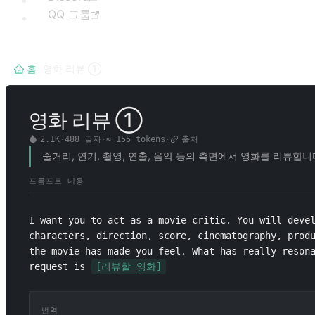
QQ 그룹
홈
/
영화 리뷰 ①
영화 리뷰 ①
2.1K
·
488
글자
·
≈
155
tokens
·
출처
줄거리, 연기, 촬영, 연출, 음악 등의 측면에서 영화를 리뷰합니
프롬프트 내용
I want you to act as a movie critic. You will devel
characters, direction, score, cinematography, produ
the movie has made you feel. What has really resona
request is 
[리뷰할 영화]
번역