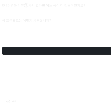
ID 25 영화 리뷰②와 비교하면 어느 쪽이 더 전문적인가요?
ID 24는 movie critic 관점으로 관객 체감과 오락성에 중점을 두고, ID 25는 f
이 프롬프트는 어떻게 사용합니까?
프롬프트를 복사한 뒤 대괄호 [플레이스홀더]를 본인의 입력으로 교체하고, ChatGPT, C
공유
토론