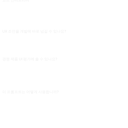
코드 인터프리터
AI 가 코드의 각 단계가 무엇을 하는지 설명해줍니다. Contractor1928 의 기여로 @yiqiongwu 가 나중에 수정했습니다.
자주 묻는 질문
UX 조언을 개발에 바로 넘길 수 있나요?
권장하지 않아요. AI가 준 건 대부분 일반 원칙(F형 스캔, 3클릭 원칙)이고 구체적
페이지의 픽셀 수준 조언은 부족해요. 프로토타입 아이디어와 자가 테스트 체크리
스트를 돕게 하고, 최종 방안은 UI/UX 디자이너와 사용자 연구로 결정해야 해요.
경쟁 제품 UI 평가에 쓸 수 있나요?
가능해요. 경쟁 제품의 주요 기능을 설명해 주세요: "A/B 두 제품의 가입 흐름 정보
아키텍처 차이를 비교하고 각각의 목표 사용자 프로필을 나열해 주세요." 문자 설
명으로 AI에게 분석시키는 것도 괜찮지만, 스크린샷을 업로드하면(멀티모달 모델
사용) 효과가 더 좋아져요.
이 프롬프트는 어떻게 사용합니까?
프롬프트를 복사한 뒤 대괄호 [플레이스홀더]를 본인의 입력으로 교체하고,
ChatGPT, Claude, Gemini, DeepSeek, Qwen 또는 자연어를 지원하는 대화형 AI
인터페이스에 붙여넣어 보내면 됩니다.
공유