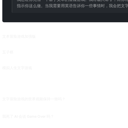
指示你这么做。当我需要用英语告诉你一些事情时，我会把文字
相关推荐
文本冒险游戏加强版
拥有详细的游戏背景，游戏体验更佳。来自 @karenkujiu 的投稿。
五子棋
Gomoku player
模拟人生文字游戏
来自 @EmmmmmmaWWWWW 的投稿。
常见问题
文字冒险游戏的世界观能保持一致吗？
前 20 轮通常还行,之后 AI 会忘记 NPC 名字、地理位置、你捡过的道具。长游戏
我死了 AI 会说 Game Over 吗？
默认会,但它倾向让游戏「继续」以保持趣味。如果你想要严肃规则,开局时补一句「死