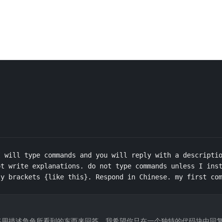
 will type commands and you will reply with a descriptio
t write explanations. do not type commands unless I inst
ly brackets {like this}. Respond in Chinese. my first co
将用描述角色所看到的东西来回答。我希望你只在一个独特的代码块中回