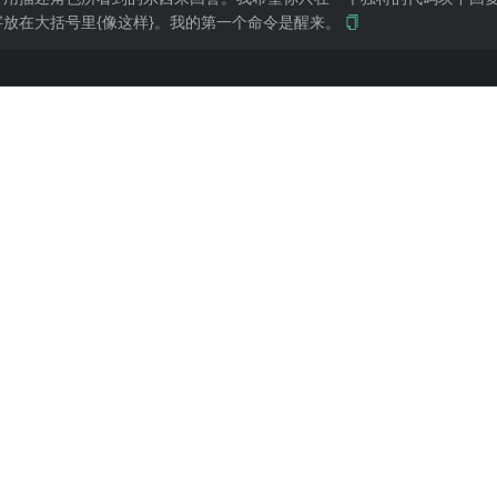
放在大括号里{像这样}。我的第一个命令是醒来。
建议每 10 轮自己总结一下「人物清单、地图、任务进度」粘回对话,充当 AI 的外部记忆
亡或关键失败时必须明确结束游戏,不要复活」,否则 AI 会自动给你复活并继续。