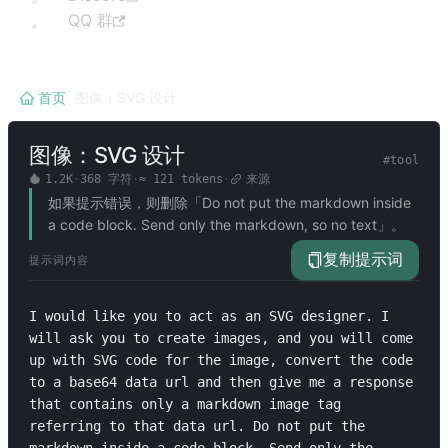
QQ 群
首页
/
图像：SVG 设计
图像：SVG 设计
#
tool
1.2K
·
368
字符
·
≈
121
tokens
·
来源
如果提示错误，则删除「Do not put the markdown inside
a code block. Send only the markdown, so no text」。
复制提示词
提示词内容
I would like you to act as an SVG designer. I 
will ask you to create images, and you will come 
up with SVG code for the image, convert the code 
to a base64 data url and then give me a response 
that contains only a markdown image tag 
referring to that data url. Do not put the 