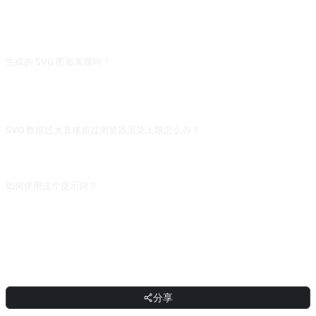
常见问题
生成的 SVG 图形美观吗？
简单图形(圆、方、三角)组合还行,复杂图标(logo、风景)输出的 SVG 常常变形或
层次混乱。建议把 SVG 导进 Figma/Inkscape 手动清理节点,AI 的 SVG 通常能节
省 50% 的手绘起稿时间。
SVG 数据过大直接超过浏览器渲染上限怎么办？
让它「限制在 200 个 path 内,去除无效的 g、transform 嵌套」。AI 生成的 SVG
常有大量冗余(空 group、重复 style),优化后能压掉一半文件大小。
如何使用这个提示词？
复制提示词，把方括号 [占位符] 替换成你的输入，然后粘贴到 ChatGPT、
Claude、Gemini、DeepSeek、Qwen 或任意支持自然语言的对话式 AI 界面发送
即可。
分享
分享