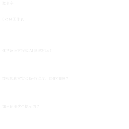
取名字
为孩子取一个富有美好含义的名字，从古代经典中获取灵感。
Excel 工作表
Excel Sheet
常见问题
化学反应方程式 AI 算得对吗？
常见反应(酸碱中和、氧化还原)准确率高,复杂有机合成或配平罕见物质时常错。做
实验前请查《无机化学》《有机化学》教材或 PubChem,不要照 AI 的反应路径动
手。
能模拟真实实验条件(温度、催化剂)吗？
AI 会接受你指定的条件并给出理论产物,但对实际反应收率、副反应、安全隐患几
乎没概念。教学模拟可以用,真实实验请找化学老师或用 ChemDraw/Reaxys 查真
实文献。
如何使用这个提示词？
复制提示词，把方括号 [占位符] 替换成你的输入，然后粘贴到 ChatGPT、
Claude、Gemini、DeepSeek、Qwen 或任意支持自然语言的对话式 AI 界面发送
即可。