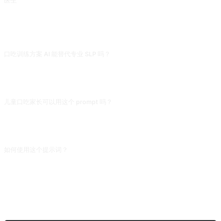
医生
根据治疗对象提出建议。
常见问题
口吃训练方案 AI 能替代专业 SLP 吗？
不能。真实言语治疗要看患者实际发音、面部张力、呼吸模式,AI 只能给通用练习
法(延长发音、轻启动、节律呼吸)。作为自我练习辅助还行,复杂问题(如失语症、
构音障碍)必须找有资质的言语治疗师。
儿童口吃家长可以用这个 prompt 吗？
作为理解参考可用,但实际干预要在专业评估下进行。儿童口吃有发育性(自愈)和病
理性之分,家长自行练习有时会强化焦虑反而加重问题。先挂儿童康复科或言语
科,AI 建议只作辅助。
如何使用这个提示词？
复制提示词，把方括号 [占位符] 替换成你的输入，然后粘贴到 ChatGPT、
Claude、Gemini、DeepSeek、Qwen 或任意支持自然语言的对话式 AI 界面发送
即可。
分享