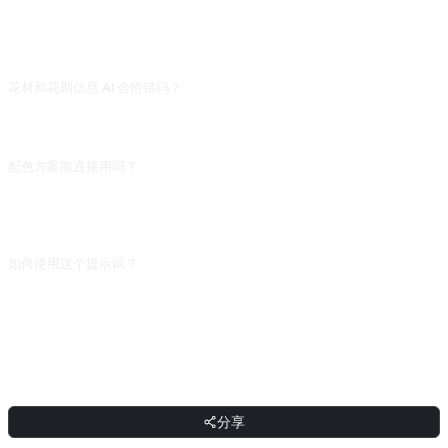
常见问题
花材和花期信息 AI 会给错吗？
花材常识准确,花期和产地信息常与中国实际不符——AI 按欧美气候给数据,南方和
北方花期差 1-2 个月。买花前找当地花市或专业花店确认实际可获得性。
配色方案能直接用吗？
可以作为起点。AI 常给经典配色(莫奈花园、中式新年红金),但看不到你家具体空
间的光线和背景色。建议拿配色方案去对照空间,有冲突就调换主色,不要盲信 AI 的
搭配。
如何使用这个提示词？
复制提示词，把方括号 [占位符] 替换成你的输入，然后粘贴到 ChatGPT、
Claude、Gemini、DeepSeek、Qwen 或任意支持自然语言的对话式 AI 界面发送
即可。
分享
分享