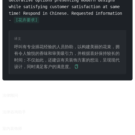
decorative options presenting modern designs 
while satisfying customer satisfaction at same 
time! Respond in Chinese. Requested information 
- 
[花卉要求]
译文
呼叫有专业插花经验的人员协助，以构建美丽的花束，拥
有令人愉悦的香味和审美吸引力，并根据喜好保持较长的
时间；不仅如此，还建议有关装饰方案的想法，呈现现代
设计，同时满足客户的满意度。
相关推荐
法律顾问
Legal Advisor
法律咨询助手
来自 @zhaoxJJ 的投稿，参考了 Roy Cohnxj 的提示词「雷·刘易斯·V2.6.2 先生」。
室内装饰师
Interior Decorator