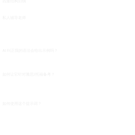
四重结构归纳
对文章进行多层次总结归纳，也能用来解释词句并联想。来自 @ergf991 的投稿。(本提示词中英文版本存在较大差异，若需使用英文版请切换语言。)
私人辅导老师
来自 @EmmmmmmaWWWWW 的投稿。
常见问题
AI 纠正我的语法会给出示例吗？
prompt 默认会纠正但不详细讲原因。追加「每处错误附上规则解释和 1 个类似的
正确例句」,这样错一次能举一反三,比只看到「正确答案是 X」学得快。
如何让它针对雅思/托福备考？
在对话开头说「我在准备 IELTS 7.0,请按该标准纠正:1)避免简单句,建议复合句;2)
词汇向 C1 级靠拢;3)连接词多样化」。不说的话 AI 按日常口语给反馈,和考试要求
差两档。
如何使用这个提示词？
复制提示词，把方括号 [占位符] 替换成你的输入，然后粘贴到 ChatGPT、
Claude、Gemini、DeepSeek、Qwen 或任意支持自然语言的对话式 AI 界面发送
即可。