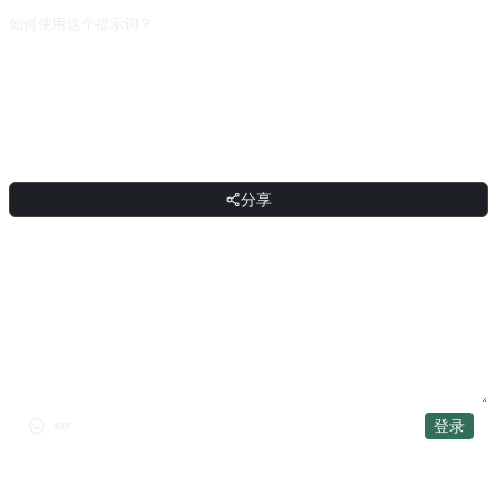
如何使用这个提示词？
复制提示词，把方括号 [占位符] 替换成你的输入，然后粘贴到 ChatGPT、
Claude、Gemini、DeepSeek、Qwen 或任意支持自然语言的对话式 AI 界面发送
即可。
分享
分享
讨论
登录