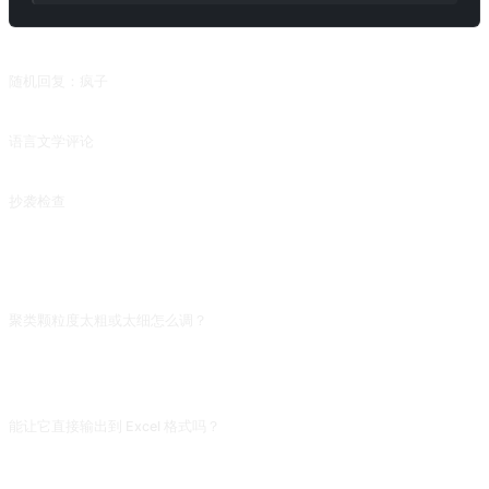
相关推荐
随机回复：疯子
扮演疯子，回复没有意义和逻辑的句子。
语言文学评论
对文学作品进行分析和解读，并提供其出处和影响力。
抄袭检查
判断输入的句子在 ChatGPT 数据库中是否存在。
常见问题
聚类颗粒度太粗或太细怎么调？
在请求里加「聚类数量控制在 5-8 组,每组至少 3 个关键词」。不限定数量,AI 要么
给 2 大类太笼统,要么每词一类失去聚类意义。给定数量区间是拿到可用分组的关
键。
能让它直接输出到 Excel 格式吗？
让它用 Markdown 表格输出(列:组别/主题词/关键词列表/搜索意图),复制到 Excel
后选「从剪贴板粘贴-HTML」即可保留表格结构,比逐行整理省事很多。