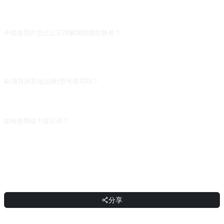
常见问题
不能发照片怎么让它理解我的脸型肤色？
按「圆脸/方脸/鹅蛋、肤色冷调/暖调/中性、黑眼圈/红痘印/油皮/干皮」这种结构
描述。AI 需要分类标签才能匹配妆容,你说「普通」它只能给最大众的通用建议,命
中你的脸特征。
AI 推荐的彩妆品牌/型号能买吗？
品牌真实,但具体色号/口红编号常是虚构或过时的。把 AI 给的品牌+品类(如 YSL
钥匙扣)拿去小红书/淘宝搜当前热销色号,不要直接照抄它给出的编号盲买。
如何使用这个提示词？
复制提示词，把方括号 [占位符] 替换成你的输入，然后粘贴到 ChatGPT、
Claude、Gemini、DeepSeek、Qwen 或任意支持自然语言的对话式 AI 界面发送
即可。
分享
分享