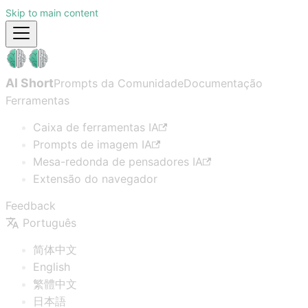
Skip to main content
AI Short
Prompts da Comunidade
Documentação
Ferramentas
Caixa de ferramentas IA
Prompts de imagem IA
Mesa-redonda de pensadores IA
Extensão do navegador
Feedback
Português
简体中文
English
繁體中文
日本語