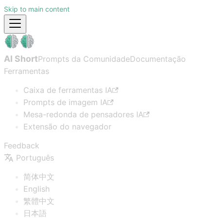
Skip to main content
AI Short
Prompts da Comunidade
Documentação
Ferramentas
Caixa de ferramentas IA
Prompts de imagem IA
Mesa-redonda de pensadores IA
Extensão do navegador
Feedback
Português
简体中文
English
繁體中文
日本語