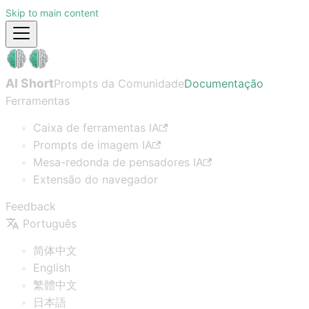
Skip to main content
AI Short
Prompts da Comunidade
Documentação
Ferramentas
Caixa de ferramentas IA
Prompts de imagem IA
Mesa-redonda de pensadores IA
Extensão do navegador
Feedback
Português
简体中文
English
繁體中文
日本語