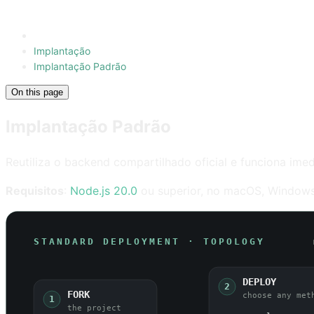
Implantação
Implantação Padrão
On this page
Implantação Padrão
Reutiliza o backend compartilhado oficial e funciona ime
Requisitos
:
Node.js 20.0
ou superior, no macOS, Windows 