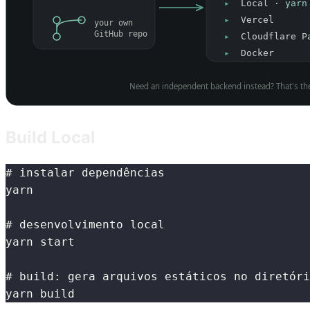
Build Local
# instalar dependências
yarn
# desenvolvimento local
yarn start
# build: gera arquivos estáticos no diretóri
yarn build