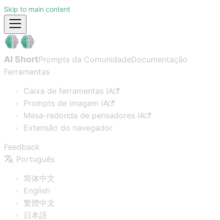
Skip to main content
AI Short
Prompts da Comunidade
Documentação
Ferramentas
Caixa de ferramentas IA
Prompts de imagem IA
Mesa-redonda de pensadores IA
Extensão do navegador
Feedback
Português
简体中文
English
繁體中文
日本語