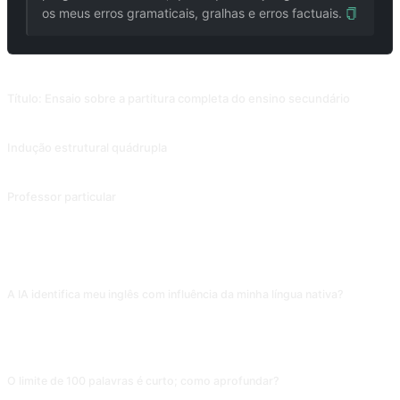
os meus erros gramaticais, gralhas e erros factuais.
PROMPTS RELACIONADOS
Título: Ensaio sobre a partitura completa do ensino secundário
Depois de executar esse prompt, digite "Convert these into an essay" (Converter isso em uma redação) para ver se a redação funciona melhor. Contribuição de @Qizhen-Yang.
Indução estrutural quádrupla
Um resumo a vários níveis do artigo é resumido e também pode ser utilizado para explicar palavras e frases e fazer associações. Contribuição de @ergf991. (Há uma grande diferença entre as versões inglesa e chinesa desta pergunta. Por favor, muda de língua se precisares de usar a versão inglesa).
Professor particular
Contribuição de @EmmmmmmaWWWWWW.
PERGUNTAS FREQUENTES
A IA identifica meu inglês com influência da minha língua nativa?
Identifica expressões típicas (tradução literal de frases portuguesas para
inglês) e aponta erros sutis de artigo e tempo verbal, mas não escuta
pronúncia — é texto. Para treinar pronúncia, use apps com entrada de voz.
O limite de 100 palavras é curto; como aprofundar?