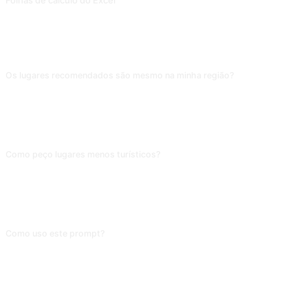
Folhas de cálculo do Excel
Folha de Excel
PERGUNTAS FREQUENTES
Os lugares recomendados são mesmo na minha região?
A IA não acessa mapas em tempo real; as recomendações dependem dos
dados de treino. Em grandes cidades (São Paulo, Rio, Tóquio), os pontos
turísticos tradicionais costumam sair certos; em cidades menores ou atrações
obscuras, podem não existir ou estar fechadas. Valide no Google Maps.
Como peço lugares menos turísticos?
Depois do local, acrescente "evite pontos turísticos clichê ou grandes
shoppings; prefira lugares frequentados por moradores, com comida típica ou
artesanato local". Sem excluir os óbvios, a IA coloca Cristo Redentor ou
Times Square.
Como uso este prompt?
Copie o prompt, substitua o [marcador] entre colchetes pelo seu conteúdo e
cole em ChatGPT, Claude, Gemini, DeepSeek, Qwen ou em qualquer IA
conversacional que entenda linguagem natural.