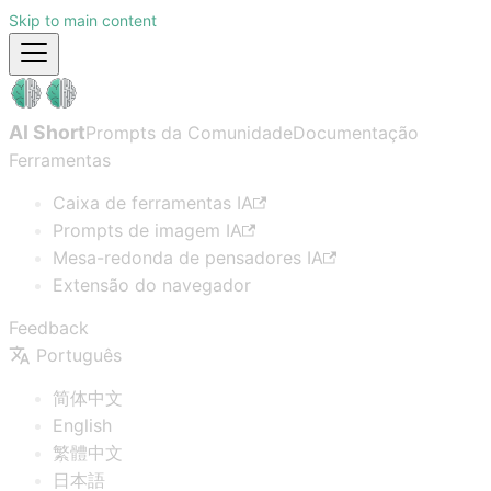
Skip to main content
AI Short
Prompts da Comunidade
Documentação
Ferramentas
Caixa de ferramentas IA
Prompts de imagem IA
Mesa-redonda de pensadores IA
Extensão do navegador
Feedback
Português
简体中文
English
繁體中文
日本語