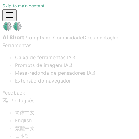
Skip to main content
AI Short
Prompts da Comunidade
Documentação
Ferramentas
Caixa de ferramentas IA
Prompts de imagem IA
Mesa-redonda de pensadores IA
Extensão do navegador
Feedback
Português
简体中文
English
繁體中文
日本語