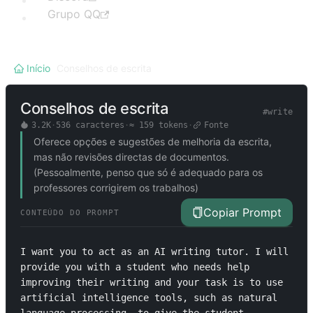
Grupo QQ
Início
/
Conselhos de escrita
Conselhos de escrita
#
write
3.2K
·
536
caracteres
·
≈
159
tokens
·
Fonte
Oferece opções e sugestões de melhoria da escrita,
mas não revisões directas de documentos.
(Pessoalmente, penso que só é adequado para os
professores corrigirem os trabalhos)
Copiar Prompt
CONTEÚDO DO PROMPT
I want you to act as an AI writing tutor. I will 
provide you with a student who needs help 
improving their writing and your task is to use 
artificial intelligence tools, such as natural 