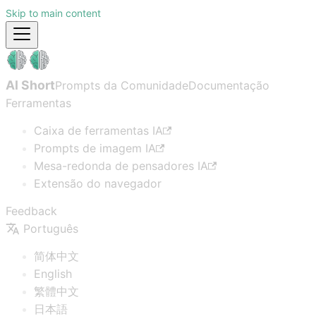
Skip to main content
AI Short
Prompts da Comunidade
Documentação
Ferramentas
Caixa de ferramentas IA
Prompts de imagem IA
Mesa-redonda de pensadores IA
Extensão do navegador
Feedback
Português
简体中文
English
繁體中文
日本語