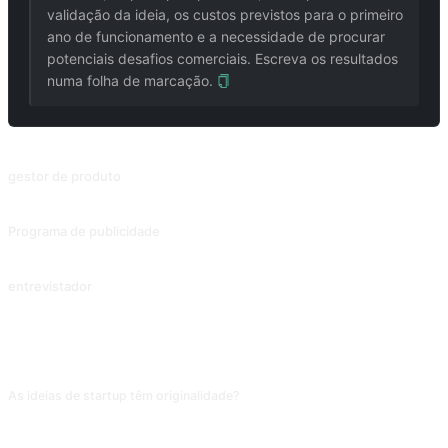
validação da ideia, os custos previstos para o primeiro
ano de funcionamento e a necessidade de procurar
potenciais desafios comerciais. Escreva os resultados
numa folha de marcação.
PROMPTS RELACIONADOS
gestor de produto
Redigir PRDs (Documentos de Requisitos do Produto) conforme necessário.
Programa de publicidade
Para a promoção de produtos, desenvolver programas de publicidade que incluam públicos-alvo, slogans e canais de promoção.
entrevistador
Cargo Entrevistador
PERGUNTAS FREQUENTES
As ideias de startup têm originalidade?
Tendem à inovação combinatória ("Uber for X", "IA para X"): originalidade
baixa, mas servem como ponto de partida para brainstorm. Ao achar uma