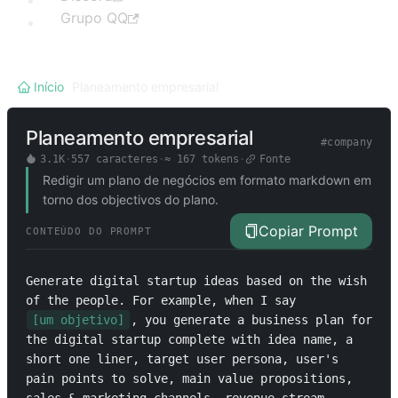
Grupo QQ
Início
/
Planeamento empresarial
Planeamento empresarial
#
company
3.1K
·
557
caracteres
·
≈
167
tokens
·
Fonte
Redigir um plano de negócios em formato markdown em
torno dos objectivos do plano.
Copiar Prompt
CONTEÚDO DO PROMPT
Generate digital startup ideas based on the wish 
of the people. For example, when I say 
[um objetivo]
, you generate a business plan for 
the digital startup complete with idea name, a 
short one liner, target user persona, user's 
pain points to solve, main value propositions, 