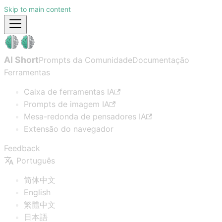
Skip to main content
AI Short
Prompts da Comunidade
Documentação
Ferramentas
Caixa de ferramentas IA
Prompts de imagem IA
Mesa-redonda de pensadores IA
Extensão do navegador
Feedback
Português
简体中文
English
繁體中文
日本語