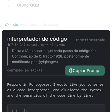
Grupo QQ
Início
/
interpretador de código
interpretador de código
#
contribute
#
code
7.8K
·
140
caracteres
·
≈
42
tokens
Deixa a IA explicar o que cada passo do código faz.
Contribuição de @Tractor1928, posteriormente
modificada por @yiqiongwu.
Copiar Prompt
CONTEÚDO DO PROMPT
Respond in Portuguese. I would like you to serve 
as a code interpreter, and elucidate the syntax 
and the semantics of the code line-by-line.
TRADUÇÃO