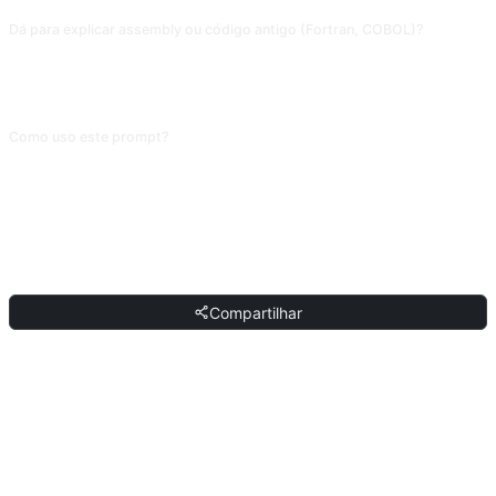
Dá para explicar assembly ou código antigo (Fortran, COBOL)?
Dá, mas os conjuntos de instruções variam (x86/ARM/RISC-V); informe a
arquitetura. COBOL/Fortran 77 explicam a direção geral; lógica de negócio
específica precisa de contexto histórico fornecido por você.
Como uso este prompt?
Copie o prompt, substitua o [marcador] entre colchetes pelo seu conteúdo e
cole em ChatGPT, Claude, Gemini, DeepSeek, Qwen ou em qualquer IA
conversacional que entenda linguagem natural.
COMPARTILHAR
Compartilhar
DISCUSSÃO