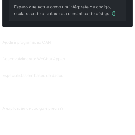
Espero que actue como um intérprete de código,
esclarecendo a sintaxe e a semântica do código.
PROMPTS RELACIONADOS
Ajuda à programação CAN
Deixar a IA fazer perguntas e guiar o humano, passo a passo, através do código. Recolhido de Snackprompt, partilhado por @fuxinsen.
Desenvolvimento: WeChat Applet
Ajudar no desenvolvimento do applet WeChat. Contribuição de @gandli.
Especialistas em bases de dados
Responde a questões relacionadas com SQL, ou produz instruções SQL padrão. Contribuição de @lovedworking.
PERGUNTAS FREQUENTES
A explicação de código é precisa?
Para usos padrão de linguagens mainstream, sim; para "mágicas" de
frameworks (mecanismo interno dos React hooks, N+1 em Django ORM), a
explicação simplifica ou erra. Depois da análise, confira na documentação
oficial; princípios de baixo nível não fique só com a IA.