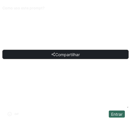
Como uso este prompt?
Copie o prompt, substitua o [marcador] entre colchetes pelo seu conteúdo e
cole em ChatGPT, Claude, Gemini, DeepSeek, Qwen ou em qualquer IA
conversacional que entenda linguagem natural.
COMPARTILHAR
Compartilhar
DISCUSSÃO
Entrar