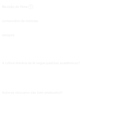
Revisão do filme ①
Analisa filmes em termos de enredo, representação, cinematografia, realização e música.
comentário de notícias
Debater potenciais soluções e perspectivas dos problemas em torno de uma notícia ou tema.
sinopse
Uma introdução à série de televisão ou filme atribuído, sob várias perspectivas, incluindo o contexto criativo, a equipa de produção e o enredo. Contribuição de @zhuxingy1.
PERGUNTAS FREQUENTES
A crítica literária da IA segue padrões acadêmicos?
O esqueleto (gênero, temas, estrutura narrativa) está alinhado; a aplicação de
termos específicos (desfamiliarização, Nova Crítica) costuma ficar frouxa.
Para dissertação, use referências secundárias de peso (coleções como a da
Perspectiva); a análise da IA como inspiração.
Autores obscuros são bem analisados?
Clássicos mundiais (Shakespeare, Kafka, Machado de Assis) têm
profundidade; autores contemporâneos de nicho ou ficção web costumam
receber invenções. Para obras que a IA não conhece, forneça antes um
resumo de contexto e a qualidade melhora.