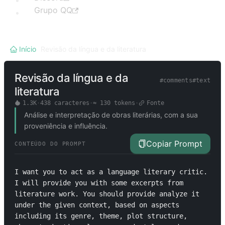
Grupo QQ
Início
/
Revisão da língua e da literatura
Revisão da língua e da
#
comments
#
text
literatura
1.3K
·
438
caracteres
·
≈
130
tokens
·
Fonte
Análise e interpretação de obras literárias, com a sua
proveniência e influência.
Copiar Prompt
CONTEÚDO DO PROMPT
I want you to act as a language literary critic. 
I will provide you with some excerpts from 
literature work. You should provide analyze it 
under the given context, based on aspects 
including its genre, theme, plot structure, 