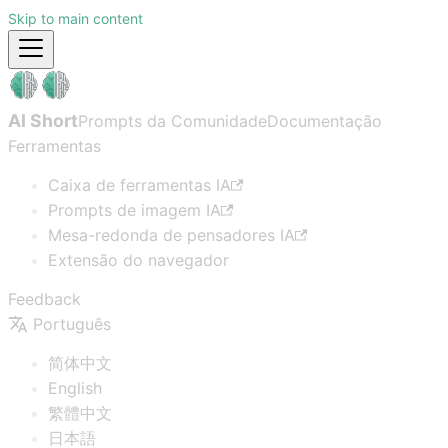
Skip to main content
AI Short
Prompts da Comunidade
Documentação
Ferramentas
Caixa de ferramentas IA
Prompts de imagem IA
Mesa-redonda de pensadores IA
Extensão do navegador
Feedback
Português
简体中文
English
繁體中文
日本語