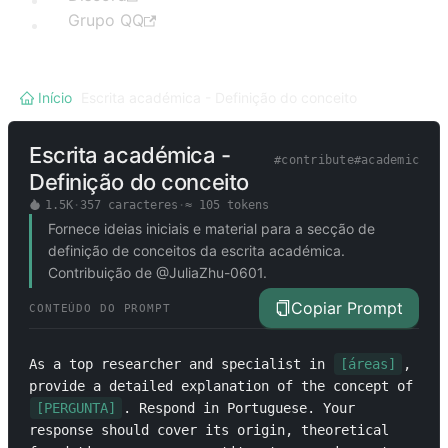
Grupo QQ
Início
/
Escrita académica - Definição do conceito
Escrita académica -
#
contribute
#
academic
Definição do conceito
1.5K
·
357
caracteres
·
≈
105
tokens
Fornece ideias iniciais e material para a secção de
definição de conceitos da escrita académica.
Contribuição de @JuliaZhu-0601.
Copiar Prompt
CONTEÚDO DO PROMPT
As a top researcher and specialist in 
[áreas]
, 
provide a detailed explanation of the concept of 
[PERGUNTA]
. Respond in Portuguese. Your 
response should cover its origin, theoretical 