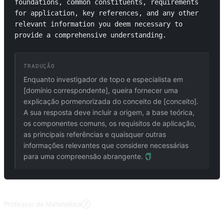
foundations, common constituents, requirements 
for application, key references, and any other 
relevant information you deem necessary to 
provide a comprehensive understanding.
TRADUÇÃO
Enquanto investigador de topo e especialista em
[domínio correspondente], queira fornecer uma
explicação pormenorizada do conceito de [conceito].
A sua resposta deve incluir a origem, a base teórica,
os componentes comuns, os requisitos de aplicação,
as principais referências e quaisquer outras
informações relevantes que considere necessárias
para uma compreensão abrangente.
PROMPTS RELACIONADOS
Professor de Matemática②
Utilizar exemplos para explicar problemas de matemática. Contribuição de @fanglufanglu.