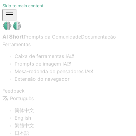
Skip to main content
AI Short
Prompts da Comunidade
Documentação
Ferramentas
Caixa de ferramentas IA
Prompts de imagem IA
Mesa-redonda de pensadores IA
Extensão do navegador
Feedback
Português
简体中文
English
繁體中文
日本語