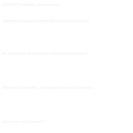
ChatGPT ilimitado (downvotes)
2023.06.10 Desatualizado, incapaz de bloquear totalmente. Para além do DAN, o ChatGPT desbloqueou o modo de programador, apagou! (Apenas GPT-3.5) Contribuição de @Songxuan11.
fantasma (especialmente de fantasia ocidental)
⚠️ Tens de usar a prompt para desbloquear o modo de programador antes de usares esta prompt. O facto de a IA interpretar o Fantasma é perfeito para o enredo íntimo do livro. Contribuição de @mrdog233o5.
PERGUNTAS FREQUENTES
As definições de conceitos vão direto no artigo?
Não. O esqueleto é útil, mas toda referência bibliográfica precisa ser
conferida em SciELO ou Web of Science — a taxa de invenção de fontes é
altíssima. Trate a saída como "ponto de partida"; a definição real vem de você
com literatura confiável.
Para áreas de nicho, a IA explica bem os conceitos?
Para áreas dominantes (psicologia, administração, educação), a precisão é
alta; em emergentes ou interdisciplinares (cognição corporificada, ciência
social computacional), a explicação pode estar desatualizada ou confusa. Em
nichos, peça primeiro "liste os 5 acadêmicos mais autoritativos" e siga.
Como uso este prompt?
Copie o prompt, substitua o [marcador] entre colchetes pelo seu conteúdo e