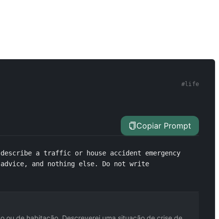
#
life
Copiar Prompt
describe a traffic or house accident emergency 
advice, and nothing else. Do not write 
o ou de habitação. Descreverei uma situação de crise de