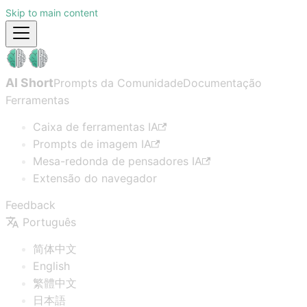
Skip to main content
AI Short
Prompts da Comunidade
Documentação
Ferramentas
Caixa de ferramentas IA
Prompts de imagem IA
Mesa-redonda de pensadores IA
Extensão do navegador
Feedback
Português
简体中文
English
繁體中文
日本語