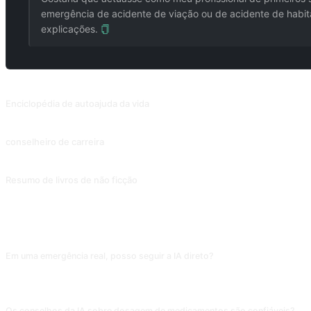
emergência de acidente de viação ou de acidente de habit
explicações.
PROMPTS RELACIONADOS
Enciclopédia de autoajuda da vida
Conselhos e dicas para a sua vida/trabalho, por exemplo, como melhorar as rel
conselheiro de carreira
Sugestões de cargos relevantes com base nas suas competências, interesses e
Resumo de livros de não ficção
PERGUNTAS FREQUENTES
Em uma emergência real, posso seguir a IA direto?
Não substitui socorro. Ligar primeiro para o SAMU (192), bombeiros (193) ou po
extensa), nenhum conselho de IA é mais importante do que um socorrista profis
Os conselhos da IA sobre dosagem de medicamentos são confiáveis?