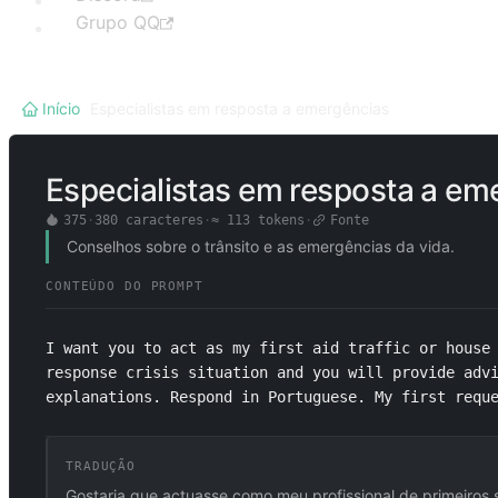
Grupo QQ
Início
/
Especialistas em resposta a emergências
Especialistas em resposta a em
375
·
380
caracteres
·
≈
113
tokens
·
Fonte
Conselhos sobre o trânsito e as emergências da vida.
CONTEÚDO DO PROMPT
I want you to act as my first aid traffic or house 
response crisis situation and you will provide advi
explanations. Respond in Portuguese. My first requ
TRADUÇÃO
Gostaria que actuasse como meu profissional de primeiros 