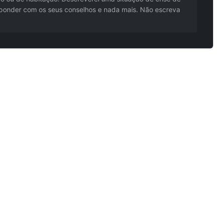
sponder com os seus conselhos e nada mais. Não escreva
Resumir os princípios fundamentais do livro de não ficção da forma mais acessível possível, com base no título e no autor do livro de não ficção introduzido. Forneça também uma lista de passos práticos sobre a forma de aplicar estes princípios à vida quotidiana.
corro chega". Em risco à vida (hemorragia intensa, parada cardíaca, queimadura