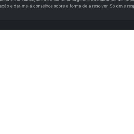
ação e dar-me-á conselhos sobre a forma de a resolver. Só deve re
ações.
 experiência.
lícia (190) é o primeiro passo; a resposta da IA serve como "apoio enquanto o so
sional.