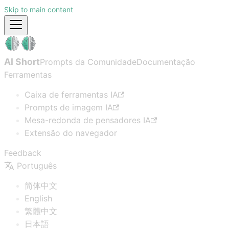
Skip to main content
AI Short
Prompts da Comunidade
Documentação
Ferramentas
Caixa de ferramentas IA
Prompts de imagem IA
Mesa-redonda de pensadores IA
Extensão do navegador
Feedback
Português
简体中文
English
繁體中文
日本語