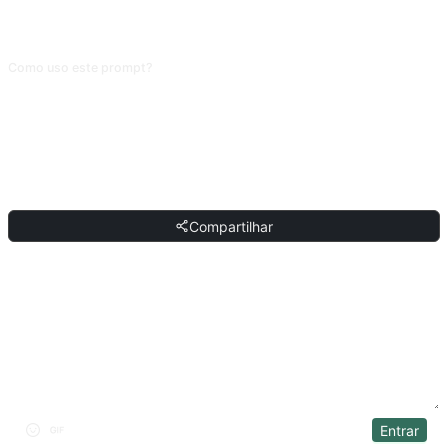
ajudam a IA a decidir melhor do que o currículo seco, que pode sugerir cargos
que você não quer fazer.
Como uso este prompt?
Copie o prompt, substitua o [marcador] entre colchetes pelo seu conteúdo e
cole em ChatGPT, Claude, Gemini, DeepSeek, Qwen ou em qualquer IA
conversacional que entenda linguagem natural.
COMPARTILHAR
Compartilhar
DISCUSSÃO
Entrar