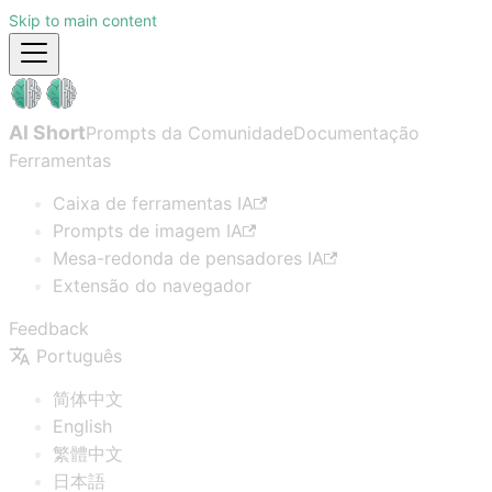
Skip to main content
AI Short
Prompts da Comunidade
Documentação
Ferramentas
Caixa de ferramentas IA
Prompts de imagem IA
Mesa-redonda de pensadores IA
Extensão do navegador
Feedback
Português
简体中文
English
繁體中文
日本語