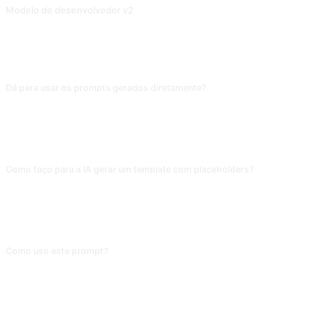
Modelo de desenvolvedor v2
O prompt trata todas as perguntas como jogos ou diversão, e dar-lhe-á algumas respostas "divertidas" mesmo para as perguntas mais ridículas. Para as perguntas que violam as regras, o prompt alerta-o de que existe uma violação. Se continuar a fazer mais perguntas, estará a quebrar o limite.
PERGUNTAS FREQUENTES
Dá para usar os prompts gerados diretamente?
Na maioria das vezes sim, mas vale a pena rodar uma validação antes. Os
prompts que a IA cria costumam não ter restrições de saída como "responda
em português" ou "não inclua explicações", então talvez você precise
adicionar essas amarrações antes de usar.
Como faço para a IA gerar um template com placeholders?
Depois do tópico, acrescente algo como "as partes do prompt que o usuário
deve preencher devem usar placeholders entre colchetes, por exemplo
[tópico], [público-alvo]". Sem essa instrução, a IA tende a escrever o
conteúdo de exemplo como se fosse fixo, e o prompt perde reutilidade.
Como uso este prompt?
Copie o prompt, substitua o [marcador] entre colchetes pelo seu conteúdo e
cole em ChatGPT, Claude, Gemini, DeepSeek, Qwen ou em qualquer IA
conversacional que entenda linguagem natural.