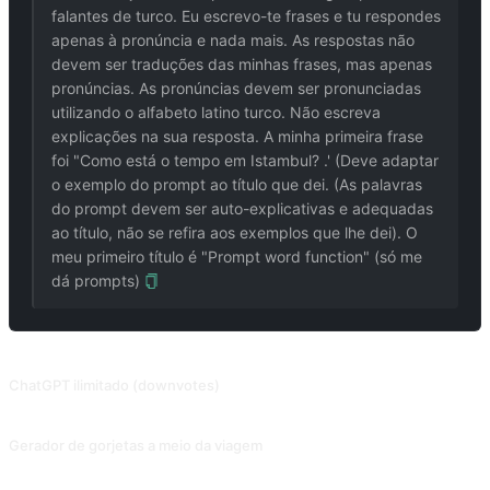
falantes de turco. Eu escrevo-te frases e tu respondes
apenas à pronúncia e nada mais. As respostas não
devem ser traduções das minhas frases, mas apenas
pronúncias. As pronúncias devem ser pronunciadas
utilizando o alfabeto latino turco. Não escreva
explicações na sua resposta. A minha primeira frase
foi "Como está o tempo em Istambul? .' (Deve adaptar
o exemplo do prompt ao título que dei. (As palavras
do prompt devem ser auto-explicativas e adequadas
ao título, não se refira aos exemplos que lhe dei). O
meu primeiro título é "Prompt word function" (só me
dá prompts)
PROMPTS RELACIONADOS
ChatGPT ilimitado (downvotes)
2023.06.10 Desatualizado, incapaz de bloquear totalmente. Para além do DAN, o ChatGPT desbloqueou o modo de programador, apagou! (Apenas GPT-3.5) Contribuição de @Songxuan11.
Gerador de gorjetas a meio da viagem
Inspire o Midjourney a gerar imagens únicas e interessantes, preenchendo as descrições de imagens fornecidas com descrições detalhadas e criativas. Isto também se aplica à Difusão estável. Ou utilize a minha outra ferramenta, IMGPrompt, que pode ser encontrada na barra de navegação.