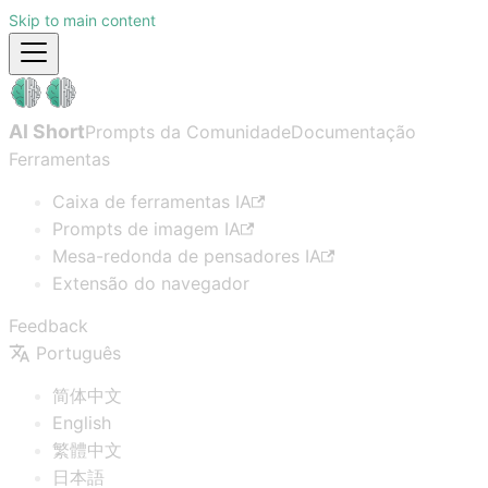
Skip to main content
AI Short
Prompts da Comunidade
Documentação
Ferramentas
Caixa de ferramentas IA
Prompts de imagem IA
Mesa-redonda de pensadores IA
Extensão do navegador
Feedback
Português
简体中文
English
繁體中文
日本語