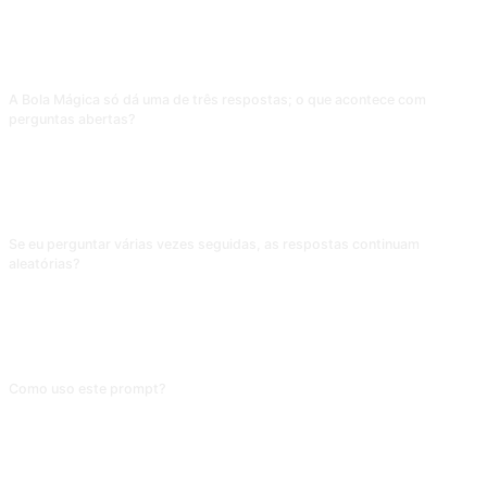
Dialogar com personagens de filmes, livros ou outras fontes.
PERGUNTAS FREQUENTES
A Bola Mágica só dá uma de três respostas; o que acontece com
perguntas abertas?
Ela força a resposta em uma das três categorias, perdendo sentido. Esse
prompt serve só para perguntas sim/não, como "devo trocar de emprego?".
Em perguntas como "como fazer arroz frito", um "Maybe someday" é só
enchimento e não tem valor.
Se eu perguntar várias vezes seguidas, as respostas continuam
aleatórias?
Aleatoriedade limitada. Na mesma conversa, a IA tende a variar para parecer
"real", mas ao repetir a mesma pergunta ela pode alternar para uma opção
que não usou. Para experiência de "adivinhação" real, abra uma conversa
nova para cada pergunta.
Como uso este prompt?
Copie o prompt, substitua o [marcador] entre colchetes pelo seu conteúdo e
cole em ChatGPT, Claude, Gemini, DeepSeek, Qwen ou em qualquer IA
conversacional que entenda linguagem natural.