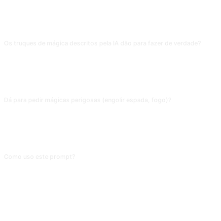
PERGUNTAS FREQUENTES
Os truques de mágica descritos pela IA dão para fazer de verdade?
Em princípio, sim, mas os detalhes (ângulo, ritmo, local de esconderijo) são
difíceis de transmitir por texto. Use a resposta da IA como "roteiro geral da
apresentação" e pratique com um tutorial do YouTube de uma mágica
homônima para pegar os detalhes da execução.
Dá para pedir mágicas perigosas (engolir espada, fogo)?
Em qualquer mágica que envolva lâmina, fogo ou produto químico, não siga
os passos da IA. Nesse tipo de truque, os detalhes de segurança importam
100 vezes mais que a técnica; a IA não consegue avaliar seu ambiente nem
os utensílios. Texto puro não protege sua integridade física.
Como uso este prompt?
Copie o prompt, substitua o [marcador] entre colchetes pelo seu conteúdo e
cole em ChatGPT, Claude, Gemini, DeepSeek, Qwen ou em qualquer IA
conversacional que entenda linguagem natural.
COMPARTILHAR