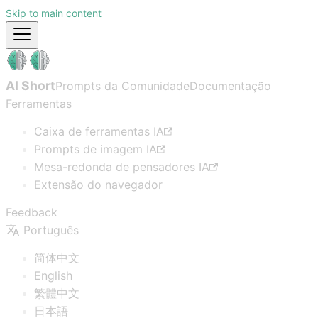
Skip to main content
AI Short
Prompts da Comunidade
Documentação
Ferramentas
Caixa de ferramentas IA
Prompts de imagem IA
Mesa-redonda de pensadores IA
Extensão do navegador
Feedback
Português
简体中文
English
繁體中文
日本語