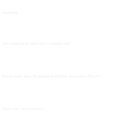
Dietista
estilistas
Estilista pessoal
PERGUNTAS FREQUENTES
Uma babá de IA substitui o cuidado real?
De jeito nenhum. A IA serve apenas para conversar sobre "temas de
parentalidade" ou ajudar com ideias de atividades e cardápio. No cuidado
real, um segundo de descuido pode ser um acidente; é preciso um adulto
qualificado presencial. A IA não percebe se a criança está em risco.
Posso pedir que a IA planeje atividades para pais e filhos?
Esse uso é adequado. Especifique idade (2-3 anos / 4-6 anos / escolar),
interior ou exterior, orçamento, e se os pais vão participar. Com essas
informações, o plano sai direto utilizável; sem informar a idade, o conteúdo
pode ter dificuldade bem diferente do nível certo.
Como uso este prompt?
Copie o prompt, substitua o [marcador] entre colchetes pelo seu conteúdo e
cole em ChatGPT, Claude, Gemini, DeepSeek, Qwen ou em qualquer IA
conversacional que entenda linguagem natural.