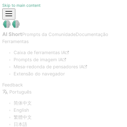
Skip to main content
AI Short
Prompts da Comunidade
Documentação
Ferramentas
Caixa de ferramentas IA
Prompts de imagem IA
Mesa-redonda de pensadores IA
Extensão do navegador
Feedback
Português
简体中文
English
繁體中文
日本語