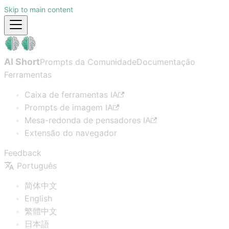
Skip to main content
AI Short
Prompts da Comunidade
Documentação
Ferramentas
Caixa de ferramentas IA
Prompts de imagem IA
Mesa-redonda de pensadores IA
Extensão do navegador
Feedback
Português
简体中文
English
繁體中文
日本語