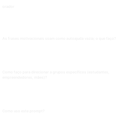
orador
Elocucionista
PERGUNTAS FREQUENTES
As frases motivacionais soam como autoajuda vazia; o que faço?
Acrescente "não use slogans abstratos como 'acredite em você' ou 'nunca
desista'; cada parágrafo precisa incluir 1 passo concreto de ação e 1 meta
pequena mensurável". Discurso motivacional é o que mais facilmente cai em
vazio; obrigar detalhes transforma "chá de camomila" em "guia executável".
Como faço para direcionar a grupos específicos (estudantes,
empreendedores, mães)?
Descreva o público alvo: idade, contexto, maior ansiedade. Textos
motivacionais comuns tendem a "todo mundo", o que não fala com ninguém.
Com o público claro, a IA usa cenários e linguagem familiares que realmente
conectam.
Como uso este prompt?
Copie o prompt, substitua o [marcador] entre colchetes pelo seu conteúdo e
cole em ChatGPT, Claude, Gemini, DeepSeek, Qwen ou em qualquer IA
conversacional que entenda linguagem natural.