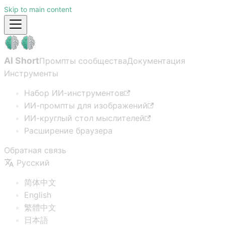
Skip to main content
AI Short
Промпты сообщества
Документация
Инструменты
Набор ИИ-инструментов
ИИ-промпты для изображений
ИИ-круглый стол мыслителей
Расширение браузера
Обратная связь
Русский
简体中文
English
繁體中文
日本語