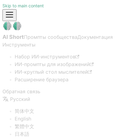
Skip to main content
AI Short
Промпты сообщества
Документация
Инструменты
Набор ИИ-инструментов
ИИ-промпты для изображений
ИИ-круглый стол мыслителей
Расширение браузера
Обратная связь
Русский
简体中文
English
繁體中文
日本語