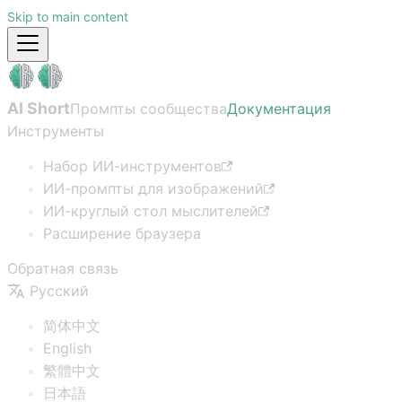
Skip to main content
AI Short
Промпты сообщества
Документация
Инструменты
Набор ИИ-инструментов
ИИ-промпты для изображений
ИИ-круглый стол мыслителей
Расширение браузера
Обратная связь
Русский
简体中文
English
繁體中文
日本語