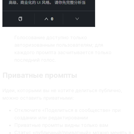
Голосование доступно только
авторизованным пользователям; для
каждого промпта засчитывается только
последний голос.
Приватные промпты
Идеи, которыми вы не хотите делиться публично,
можно оставить приватными:
Отключите «Поделиться в сообществе» при
создании или редактировании
Приватные промпты видны только вам
Статус «публичный/приватный» можно менять в