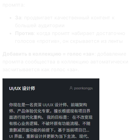
промпта:
За
: продвигает качественный контент к
большей аудитории
Против
: когда промпт набирает достаточно
голосов «против», он скрывается из ленты
Добавить в коллекцию = голос «за»
: добавление
промпта сообщества в коллекцию автоматически
засчитывается как голос «за».