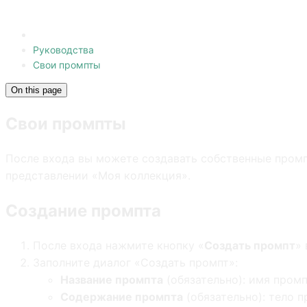
Руководства
Свои промпты
On this page
Свои промпты
После входа вы можете создавать собственные промп
представлении «Моя коллекция».
Создание промпта
После входа нажмите кнопку «
Создать промпт
»
Заполните диалог «Создать промпт»:
Название промпта
(обязательно): имя пром
Содержание промпта
(обязательно): тело 