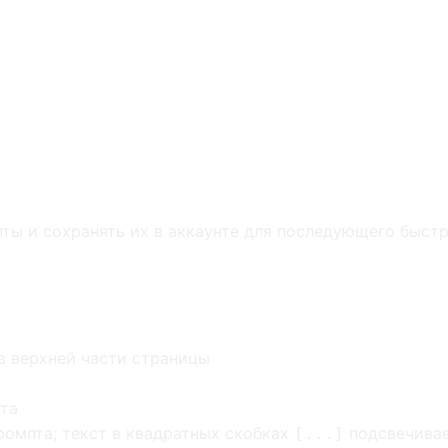
ты и сохранять их в аккаунте для последующего быст
 в верхней части страницы
пта
промпта; текст в квадратных скобках
подсвечивае
[...]