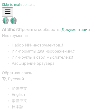
Skip to main content
AI Short
Промпты сообщества
Документация
Инструменты
Набор ИИ-инструментов
ИИ-промпты для изображений
ИИ-круглый стол мыслителей
Расширение браузера
Обратная связь
Русский
简体中文
English
繁體中文
日本語