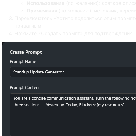
Использование
(по желанию): краткое описа
Примечания
(по желанию): источник, верси
Переключатель «Хотите поделиться этим промпт
приватным
Нажмите «Создать промпт» для подтверждения