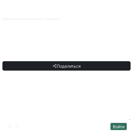
крупность, действие персонажа, реплика». Без этого AI выдаёт
повествование в стиле прозы, по которому снимать невозможно.
Как использовать этот промпт?
Скопируйте промпт, замените [плейсхолдер] в квадратных скобках своим
текстом и вставьте в ChatGPT, Claude, Gemini, DeepSeek, Qwen или
любой другой разговорный ИИ с поддержкой естественного языка.
ПОДЕЛИТЬСЯ
Поделиться
ОБСУЖДЕНИЕ
Войти