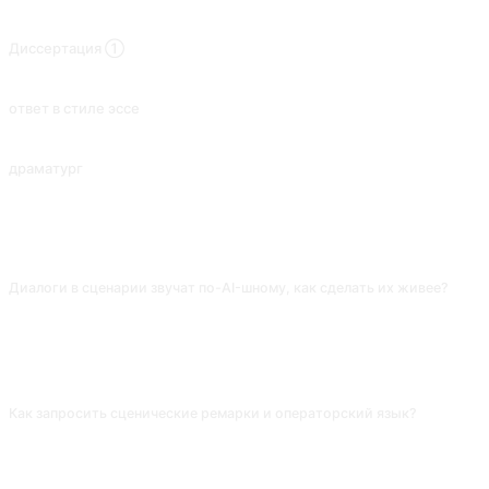
ПОХОЖИЕ ПРОМПТЫ
Диссертация ①
Написать информативные и убедительные статьи по заданной теме.
ответ в стиле эссе
Обсуждение вопросов в формате эссе позволяет получить связные, структурированные и более качественные ответы.
драматург
Экспортируйте романы по типу сюжета, например, фэнтези, романтические или исторические.
ЧАСТО ЗАДАВАЕМЫЕ ВОПРОСЫ
Диалоги в сценарии звучат по-AI-шному, как сделать их живее?
Для каждого ключевого персонажа напиши строку «амплуа + речевая
фишка + манера говорить», например: «Лао Ли, 55 лет, таксист, любит
вставлять „понимаешь?“». Без таких пометок AI говорит у всех одним и
тем же книжным языком.
Как запросить сценические ремарки и операторский язык?
Прямо укажи формат: «используй стандарт сценария — номер сцены —
описание обстановки — описание действия (курсив) — персонаж:
реплика» или «формат раскадровки: в каждой строке тип плана,