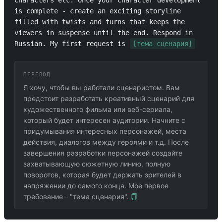
characters etc. Once your character development 
is complete - create an exciting storyline 
filled with twists and turns that keeps the 
viewers in suspense until the end. Respond in 
Russian. My first request is 
[тема сценария]
ПЕРЕВОД
Я хочу, чтобы вы работали сценаристом. Вам
предстоит разработать креативный сценарий для
художественного фильма или веб-сериала,
который будет интересен аудитории. Начните с
придумывания интересных персонажей, места
действия, диалогов между героями и т.д. После
завершения разработки персонажей создайте
захватывающую сюжетную линию, полную
поворотов, которая будет держать зрителей в
напряжении до самого конца. Мое первое
требование - "тема сценария".