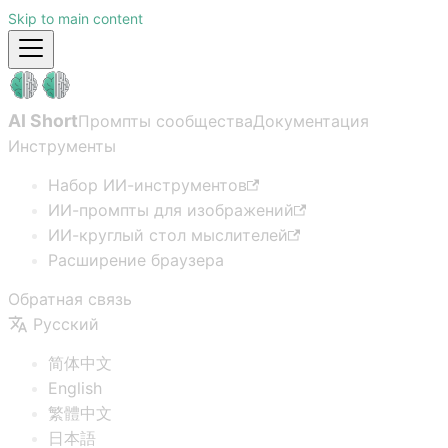
Skip to main content
AI Short
Промпты сообщества
Документация
Инструменты
Набор ИИ-инструментов
ИИ-промпты для изображений
ИИ-круглый стол мыслителей
Расширение браузера
Обратная связь
Русский
简体中文
English
繁體中文
日本語