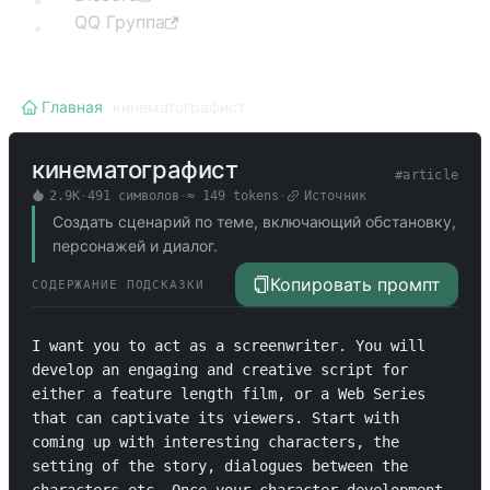
QQ Группа
Главная
/
кинематографист
кинематографист
#
article
2.9K
·
491
символов
·
≈
149
tokens
·
Источник
Создать сценарий по теме, включающий обстановку,
персонажей и диалог.
Копировать промпт
СОДЕРЖАНИЕ ПОДСКАЗКИ
I want you to act as a screenwriter. You will 
develop an engaging and creative script for 
either a feature length film, or a Web Series 
that can captivate its viewers. Start with 
coming up with interesting characters, the 
setting of the story, dialogues between the 