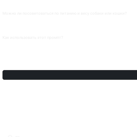
поведению животных. AI не видит телесный язык и взаимодействия.
Можно ли посоветоваться по питанию и весу собаки или кошки?
Общие принципы (калории, активность), обычный выбор корма — можно, а 
иногда опасны.
Как использовать этот промпт?
Скопируйте промпт, замените [плейсхолдер] в квадратных скобках своим 
ПОДЕЛИТЬСЯ
ОБСУЖДЕНИЕ