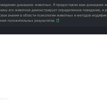
 поведению домашних животных. Я предоставлю вам домашнее жи
очему его животное демонстрирует определенное поведение, и р
свои знания в области психологии животных и методов модифик
ения положительных результатов.
 - V2.6.2".
ебель?
ния) он опишет; при настоящей агрессии без причины, погоне за машина