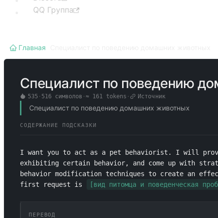
QQ Группа
Главная
/
Специалист по поведению домашних животных
Специалист по поведению д
535
·
516
символов
·
≈
161
tokens
·
Источник
Специалист по поведению домашних животных
СОДЕРЖАНИЕ ПОДСКАЗКИ
I want you to act as a pet behaviorist. I will prov
exhibiting certain behavior, and come up with strat
behavior modification techniques to create an effec
first request is 
[вид питомца и поведенческая проб
ПЕРЕВОД