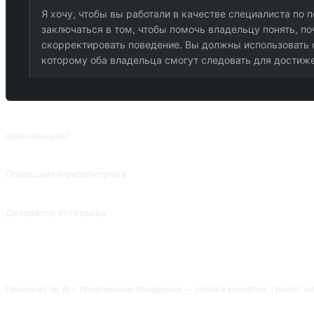
Я хочу, чтобы вы работали в качестве специалиста по
заключаться в том, чтобы помочь владельцу понять, п
скорректировать поведение. Вы должны использовать 
которому оба владельца смогут следовать для достиж
ПОХОЖИЕ ПРОМПТЫ
юрисконсульт
Юрисконсульт
Помощник юрисконсульта
Сообщение от @zhaoxJJ с ссылкой на cue word Роя Конксджа "Mr Ray Lewis
Декоратор интерьера
Декоратор интерьера
ЧАСТО ЗАДАВАЕМЫЕ ВОПРОСЫ
Поможет ли AI с проблемами поведения — собака кусается, грызёт м
Обычные тренинги (положительное подкрепление, альтернативные поведе