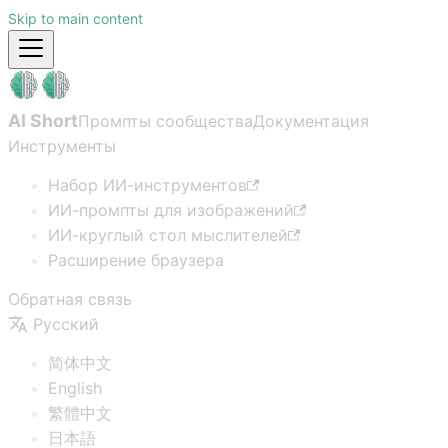
Skip to main content
AI Short
Промпты сообщества
Документация
Инструменты
Набор ИИ-инструментов
ИИ-промпты для изображений
ИИ-круглый стол мыслителей
Расширение браузера
Обратная связь
Русский
简体中文
English
繁體中文
日本語