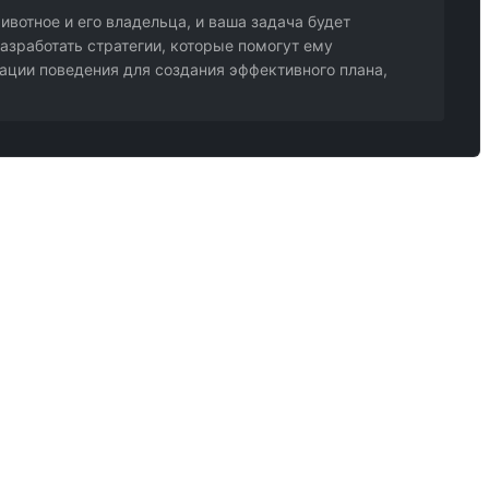
вотное и его владельца, и ваша задача будет
азработать стратегии, которые помогут ему
ации поведения для создания эффективного плана,
ми необходима очная оценка сертифицированного специалиста по