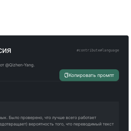
сия
#
contribute
#
language
от @Qizhen-Yang.
Копировать промпт
зык. Было проверено, что лучше всего работает
едотвращает) вероятность того, что переводимый текст