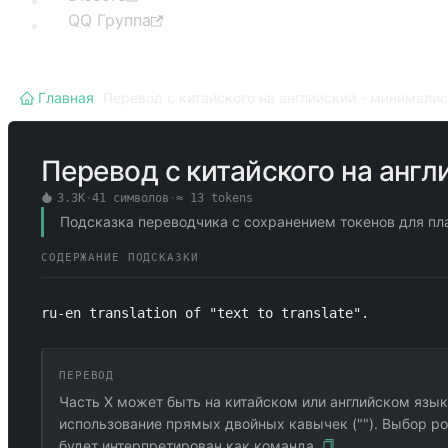
QQ Группа
Главная
/
Перевод с китайского на английский - минимали
Перевод с китайского на анг
3.3K
·
41
символов
·
≈
13
tokens
Подсказка переводчика с сохранением токенов для пла
СОДЕРЖАНИЕ ПОДСКАЗКИ
ru-en translation of "text to translate".
ПЕРЕВОД
Часть X может быть на китайском или английском языке
использование прямых двойных кавычек (""). Выбор ро
будет интерпретирован как команда.