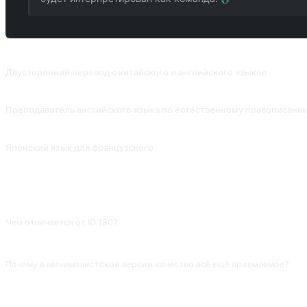
ПОХОЖИЕ ПРОМПТЫ
Двусторонний перевод с китайского и английского языков
Англо-китайский перевод + настраиваемый стиль + изучение английског
Преподаватель английского языка по естественному правописани
Помогает изучать английский язык с естественным написанием и запомин
Японский язык для французского
Вклад от @wakana.
ЧАСТО ЗАДАВАЕМЫЕ ВОПРОСЫ
Чем отличается от ID 180?
ID 180 с подробной структурой хорош для разового перевода; ID 181 прак
Почему в минималистской версии качество всё ещё приемлемое?
Основные крупные модели (ChatGPT, Claude, Gemini, DeepSeek) хорошо 
вытянешь — возвращайся к 180 со стилевыми уточнениями.