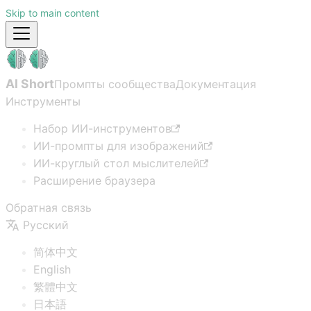
Skip to main content
AI Short
Промпты сообщества
Документация
Инструменты
Набор ИИ-инструментов
ИИ-промпты для изображений
ИИ-круглый стол мыслителей
Расширение браузера
Обратная связь
Русский
简体中文
English
繁體中文
日本語