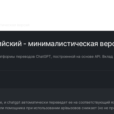
стическая версия
лийский - минималистическая вер
тформы переводов ChatGPT, построенной на основе API. Вклад 
, и chatgpt автоматически переведет ее на соответствующий я
ли помощника при использовании apiвызовов снижает (но не пр