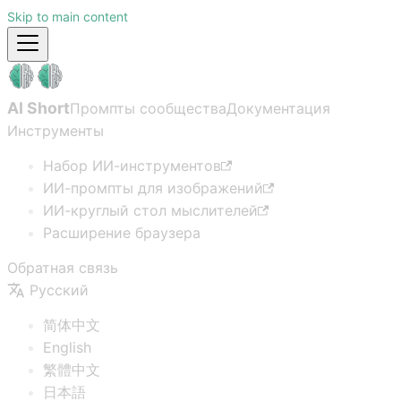
Skip to main content
AI Short
Промпты сообщества
Документация
Инструменты
Набор ИИ-инструментов
ИИ-промпты для изображений
ИИ-круглый стол мыслителей
Расширение браузера
Обратная связь
Русский
简体中文
English
繁體中文
日本語