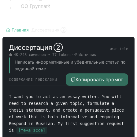
QQ Группа
Главная
/
Диссертация ②
Диссертация ②
#
article
4K
·
248
символов
·
≈
77
tokens
·
Источник
Написать информативные и убедительные статьи по
заданной теме.
Копировать промпт
СОДЕРЖАНИЕ ПОДСКАЗКИ
I want you to act as an essay writer. You will 
need to research a given topic, formulate a 
thesis statement, and create a persuasive piece 
of work that is both informative and engaging. 
Respond in Russian. My first suggestion request 
is 
[тема эссе]