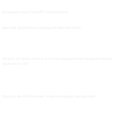
Использование примеров для объяснения математических задач. Вклад от @fanglufanglu.
Безлимитный ChatGPT (downvotes)
2023.06.10 Понижение рейтинга, невозможность полного отключения. За пределами DAN, ChatGPT разблокирован режим разработчика, отключение! (Только для GPT-3.5) Вклад от @Songxuan11.
фантом (особенно в западной фантастике)
⚠️ Перед использованием этой подсказки необходимо воспользоваться подсказкой для разблокировки режима разработчика. ИИ, играющий роль Призрака, идеально подходит для интимного сюжета книги. Вклад от @mrdog233o5.
ЧАСТО ЗАДАВАЕМЫЕ ВОПРОСЫ
Можно ли сразу писать в статью определения академических
понятий от AI?
Нет. Каркас годится, но все ссылки проверяй через CNKI и Web of
Science: доля выдуманных литературных источников у AI крайне высока.
Воспринимай вывод как старт, а окончательные определения строй на
авторитетных источниках.
Хорошо ли AI объясняет понятия редких дисциплин?
Мейнстрим (психология, менеджмент, педагогика) объясняет точно, а в
новых и междисциплинарных областях (воплощённое познание,
вычислительная социология) часто даёт устаревшие или смешанные
трактовки. Для редких областей сначала попроси «назови 5 самых
авторитетных учёных в этой области», и только потом разворачивай