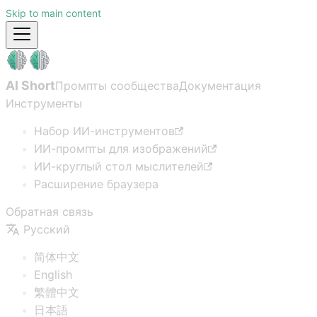
Skip to main content
AI Short
Промпты сообщества
Документация
Инструменты
Набор ИИ-инструментов
ИИ-промпты для изображений
ИИ-круглый стол мыслителей
Расширение браузера
Обратная связь
Русский
简体中文
English
繁體中文
日本語