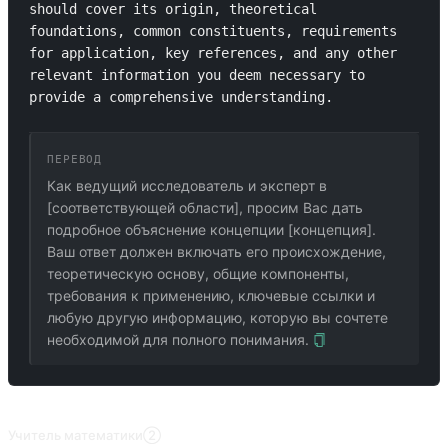
should cover its origin, theoretical 
foundations, common constituents, requirements 
for application, key references, and any other 
relevant information you deem necessary to 
provide a comprehensive understanding.
ПЕРЕВОД
Как ведущий исследователь и эксперт в
[соответствующей области], просим Вас дать
подробное объяснение концепции [концепция].
Ваш ответ должен включать его происхождение,
теоретическую основу, общие компоненты,
требования к применению, ключевые ссылки и
любую другую информацию, которую вы сочтете
необходимой для полного понимания.
ПОХОЖИЕ ПРОМПТЫ
Учитель математики②