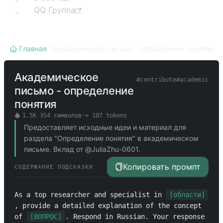
QQ Группа
Главная
/
Академическое письмо - определение понятия
Академическое
#
contribute
#
academic
письмо - определение
понятия
1.5K
·
354
символов
·
≈
107
tokens
Предоставляет исходные идеи и материал для
раздела "Определение понятия" в академическом
письме. Вклад от @JuliaZhu-0601.
Копировать промпт
СОДЕРЖАНИЕ ПОДСКАЗКИ
As a top researcher and specialist in 
[области]
, provide a detailed explanation of the concept 
of 
[ВОПРОС]
. Respond in Russian. Your response 