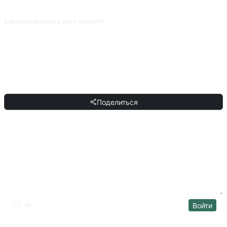
тему.
Как использовать этот промпт?
Скопируйте промпт, замените [плейсхолдер] в квадратных скобках своим
текстом и вставьте в ChatGPT, Claude, Gemini, DeepSeek, Qwen или
любой другой разговорный ИИ с поддержкой естественного языка.
ПОДЕЛИТЬСЯ
Поделиться
ОБСУЖДЕНИЕ
Войти