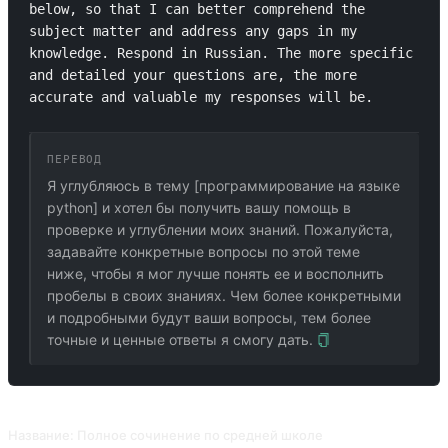
below, so that I can better comprehend the 
subject matter and address any gaps in my 
knowledge. Respond in Russian. The more specific 
and detailed your questions are, the more 
accurate and valuable my responses will be.
ПЕРЕВОД
Я углубляюсь в тему [программирование на языке
python] и хотел бы получить вашу помощь в
проверке и углублении моих знаний. Пожалуйста,
задавайте конкретные вопросы по этой теме
ниже, чтобы я мог лучше понять ее и восполнить
пробелы в своих знаниях. Чем более конкретными
и подробными будут ваши вопросы, тем более
точные и ценные ответы я смогу дать.
ПОХОЖИЕ ПРОМПТЫ
Название: Полное сочинение по средней школе