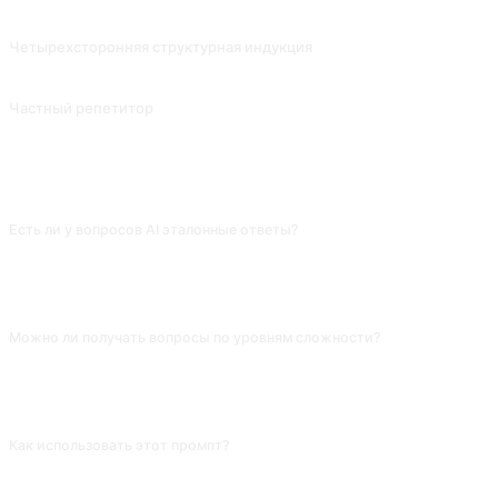
После выполнения этого запроса введите "Convert these into an essay", чтобы проверить, работает ли эссе лучше. Вклад от @Qizhen-Yang.
Четырехсторонняя структурная индукция
Многоуровневое краткое изложение статьи, которое также можно использовать для объяснения слов и фраз и создания ассоциаций. Вклад от @ergf991. (Существует большая разница между английской и китайской версиями этой подсказки, пожалуйста, переключите язык, если вам нужно использовать английскую версию).
Частный репетитор
Вклад от @EmmmmmmaWWWWWW.
ЧАСТО ЗАДАВАЕМЫЕ ВОПРОСЫ
Есть ли у вопросов AI эталонные ответы?
Есть, но иногда они сами ошибочны. При сомнениях попроси «обоснуй
ответ и приведи источники»; если обоснования нет, скорее всего,
вариант выдуман — заменяй вопрос или проверяй сам.
Можно ли получать вопросы по уровням сложности?
Можно. Уточни «сначала 3 базовых, затем 3 прикладных и 2
комплексных — по нарастанию». По умолчанию AI даёт вопросы одного
уровня; ступенчатая выдача показывает, где именно у тебя пробел.
Как использовать этот промпт?
Скопируйте промпт, замените [плейсхолдер] в квадратных скобках своим
текстом и вставьте в ChatGPT, Claude, Gemini, DeepSeek, Qwen или