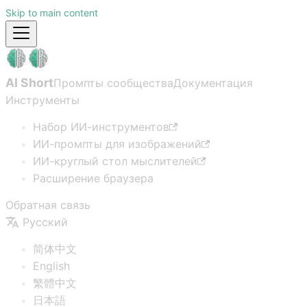
Skip to main content
AI Short
Промпты сообщества
Документация
Инструменты
Набор ИИ-инструментов
ИИ-промпты для изображений
ИИ-круглый стол мыслителей
Расширение браузера
Обратная связь
Русский
简体中文
English
繁體中文
日本語