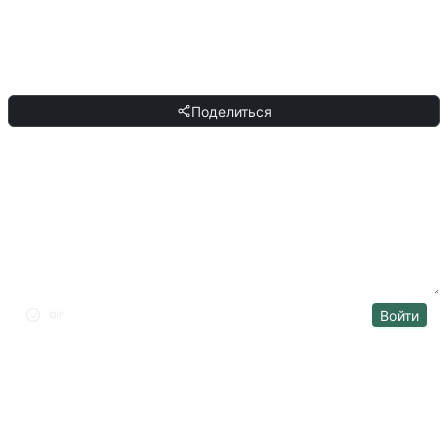
любой другой разговорный ИИ с поддержкой естественного языка.
ПОДЕЛИТЬСЯ
Поделиться
ОБСУЖДЕНИЕ
Войти