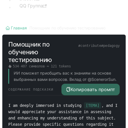
QQ Группа
Главная
/
Помощник по обучению тестированию
Помощник по
#
contribute
#
pedagogy
обучению
тестированию
534
·
407
символов
·
≈
121
tokens
ИИ поможет приобщить вас к знаниям на основе
выбранных вами вопросов. Вклад от @ScenerorSun.
Копировать промпт
СОДЕРЖАНИЕ ПОДСКАЗКИ
I am deeply immersed in studying 
[ТЕМА]
, and I 
would appreciate your assistance in assessing 
and enhancing my understanding of this subject. 
Please provide specific questions regarding it 