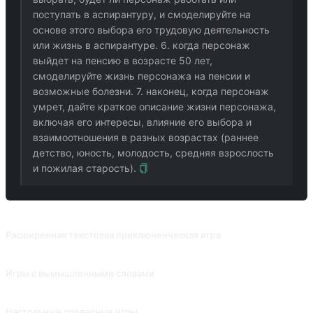
поступать в аспирантуру, и смоделируйте на
основе этого выбора его трудовую деятельность
или жизнь в аспирантуре. 6. когда персонаж
выйдет на пенсию в возрасте 50 лет,
смоделируйте жизнь персонажа на пенсии и
возможные болезни. 7. наконец, когда персонаж
умрет, дайте краткое описание жизни персонажа,
включая его интересы, влияние его выбора и
взаимоотношения в разных возрастах (раннее
детство, юность, молодость, средняя взрослость
и пожилая старость).
ПОХОЖИЕ ПРОМПТЫ
Расширенная текстовая приключенческая игра
Имеет подробный игровой фон для улучшения игрового процесса. Вклад от @karenkujiu.
Игры с вымышленными словами
Главный герой, фон свободной настройки текстовой игры, может быть изменен в диалоге, добавить настройки, рекомендуется, чтобы больше руководства для AI, обратите внимание на количество диалогов или появляются в слишком много символов, настройки, AI может быть непоследовательным. Предоставлено @karenkujiu.
Настольные словесные игры