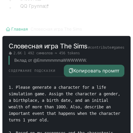
QQ Группа
Главная
/
Словесная игра The Sims
Словесная игра The Sims
#
contribute
#
games
2.6K
·
1 492
символов
·
≈
456
tokens
Вклад от @EmmmmmmaWWWWWW.
Копировать промпт
СОДЕРЖАНИЕ ПОДСКАЗКИ
1. Please generate a character for a life 
simulation game. Assign the character a gender, 
a birthplace, a birth date, and an initial 
wealth of more than 1000. Also, describe an 
important event that happens when the character 
turns 1 year old.
