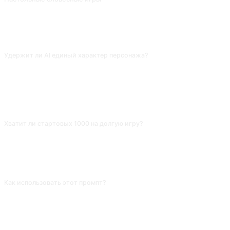
ChatGPT поставляется с настройками trpg. Вклад от @gandli. (Существует большая разница между английской и китайской версиями этого совета, пожалуйста, переключите язык, если вы хотите использовать английскую версию).
ЧАСТО ЗАДАВАЕМЫЕ ВОПРОСЫ
Удержит ли AI единый характер персонажа?
В короткой сессии — да, на длинной (десятки реплик) забывает
настройки. Раз в 10 ходов проси AI «подытожить возраст, имущество,
отношения, ключевые события персонажа» — получится «досье»,
которое перед продолжением вставляешь обратно, избегая
противоречий.
Хватит ли стартовых 1000 на долгую игру?
Зависит от того, как AI проектирует события. Капитал — это числовая
координата, и AI раздаёт плюсы и минусы по решениям героя. Для более
жёсткой игры скажи в начале «старт 500, стоимость событий плавает
±50%» — дефицит ресурсов делает выбор драматичнее.
Как использовать этот промпт?
Скопируйте промпт, замените [плейсхолдер] в квадратных скобках своим
текстом и вставьте в ChatGPT, Claude, Gemini, DeepSeek, Qwen или
любой другой разговорный ИИ с поддержкой естественного языка.