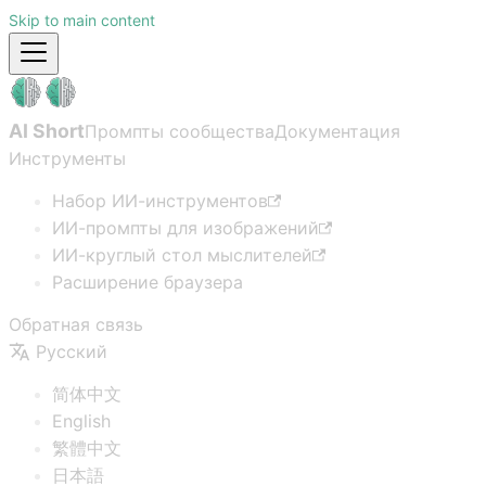
Skip to main content
AI Short
Промпты сообщества
Документация
Инструменты
Набор ИИ-инструментов
ИИ-промпты для изображений
ИИ-круглый стол мыслителей
Расширение браузера
Обратная связь
Русский
简体中文
English
繁體中文
日本語