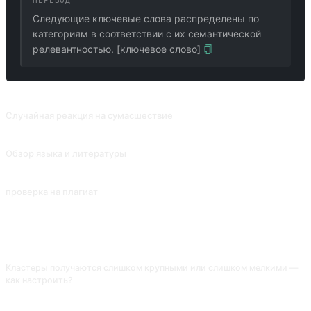
ПЕРЕВОД
Следующие ключевые слова распределены по
категориям в соответствии с их семантической
релевантностью. [ключевое слово]
ПОХОЖИЕ ПРОМПТЫ
Случайная реакция на сумасшествие
Играя в лунатика и отвечая на предложения, которые не имеют ни смысла, ни логики.
Обзор языка и литературы
Анализ и интерпретация литературных произведений, их происхождение и влияние.
проверка на плагиат
Определяет, существует ли введенное предложение в базе данных ChatGPT.
ЧАСТО ЗАДАВАЕМЫЕ ВОПРОСЫ
Кластеры получаются слишком крупными или слишком мелкими —
как настроить?
В запрос добавь «ограничь количество кластеров числом 5-8, в каждом
— минимум 3 ключа». Без цифр AI либо выдаёт две огромные группы,