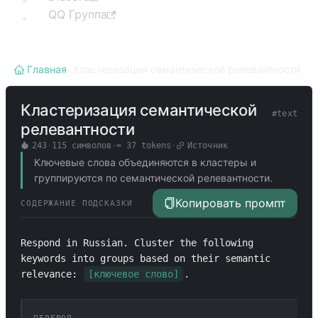
QQ Группа
Главная
/
Кластеризация семантической релевантности
Кластеризация семантической
#
text
релевантности
243
·
115
символов
·
≈
37
tokens
·
Источник
Ключевые слова объединяются в кластеры и
группируются по семантической релевантности.
Копировать промпт
СОДЕРЖАНИЕ ПОДСКАЗКИ
Respond in Russian. Cluster the following 
keywords into groups based on their semantic 
relevance: 
[ключевое слово]
.