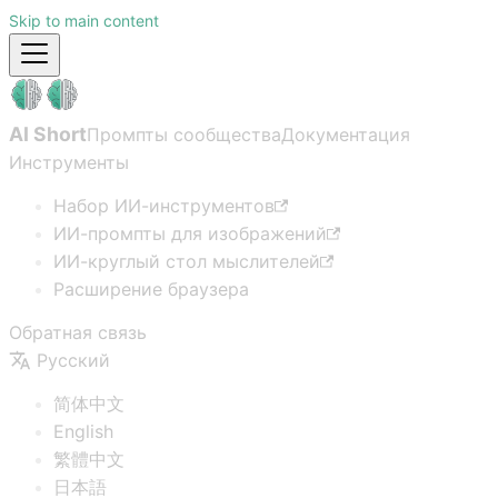
Skip to main content
AI Short
Промпты сообщества
Документация
Инструменты
Набор ИИ-инструментов
ИИ-промпты для изображений
ИИ-круглый стол мыслителей
Расширение браузера
Обратная связь
Русский
简体中文
English
繁體中文
日本語