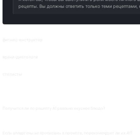
рецепты. Вы должны ответить только теми рецептами, 
ПОХОЖИЕ ПРОМПТЫ
фитнес-инструктор
Фитнес-программы создаются путем ввода роста, веса, возраста и други
врачи-диетологи
Врач-диетолог
стилисты
Персональный стилист
ЧАСТО ЗАДАВАЕМЫЕ ВОПРОСЫ
Получится ли по рецепту AI реально вкусное блюдо?
В большинстве китайских блюд жарка идёт по ощущениям, и AI даёт лишь
сахара, пробуй перед подачей и досыпай — это надёжнее, чем сразу клас
Если аллергены не прописаны в промпте, порекомендует ли их AI?
Да, порекомендует. AI сам не спросит, что тебе нельзя — указывай всё: «а