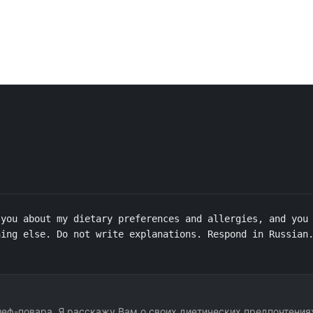
you about my dietary preferences and allergies, and you 
hing else. Do not write explanations. Respond in Russian
 шеф-повара. Я расскажу Вам о своих диетических предпочтения