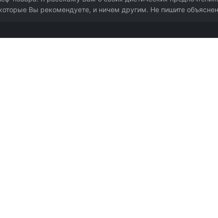
которые Вы рекомендуете, и ничем другим. Не пишите объяснен
х показателей.
 приблизительные граммы и время — в процессе обязательно пробуй и корр
ть по указанной норме.
ллергия на креветки, я вегетарианец, не ем кинзу». Всё, что не указано ка