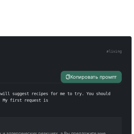
#
living
Копировать промпт
will suggest recipes for me to try. You should 
. My first request is 
х и аллергических реакциях, а Вы предложите мне