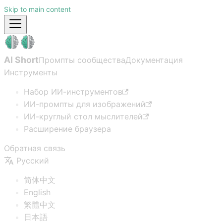
Skip to main content
AI Short
Промпты сообщества
Документация
Инструменты
Набор ИИ-инструментов
ИИ-промпты для изображений
ИИ-круглый стол мыслителей
Расширение браузера
Обратная связь
Русский
简体中文
English
繁體中文
日本語