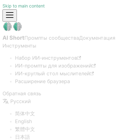
Skip to main content
AI Short
Промпты сообщества
Документация
Инструменты
Набор ИИ-инструментов
ИИ-промпты для изображений
ИИ-круглый стол мыслителей
Расширение браузера
Обратная связь
Русский
简体中文
English
繁體中文
日本語