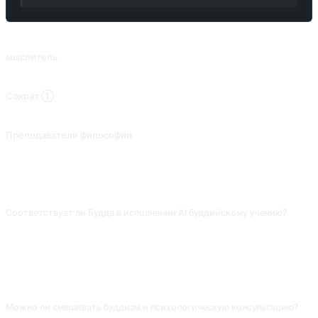
ПОХОЖИЕ ПРОМПТЫ
мыслитель
Рассматриваются философские темы.
Сократ ①
Изучение философских тем с использованием сократовского метода постановки вопросов.
Преподаватели философии
Упрощать философские теории или проблемы и соотносить их с повседневной жизнью.
ЧАСТО ЗАДАВАЕМЫЕ ВОПРОСЫ
Соответствует ли Будда в исполнении AI буддийскому учению?
Основы — четыре благородные истины, восьмеричный путь — в
основном верны. Конкретные цитаты из сутр часто путаются по
авторству или искажаются в пересказе. Для серьёзного изучения
опирайся на Трипитаку и лекции уважаемых учителей, а AI используй
для введения.
Можно ли смешивать буддизм и психологическую консультацию?