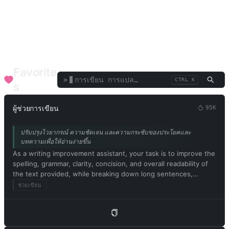
เครื่องมือประสิทธิภาพ
เทอร์มินัล/อินเทอร์พรีเตอร์
ภาษา/การแปล
อภิปราย/สุนทรพจน์
รีวิว/ประเมิน
ข้อความ/คำ
หน้าที่องค์กร
SEO
สุขภาพการแพทย์
ที่ปรึกษาการเงิน
ดนตรีและศิลปะ
ที่ปรึกษามืออาชีพ
Favorite
>
CTRL K
s
ผู้ช่วยการเขียน
95K
ปรับปรุงไวยากรณ์ ความชัดเจน และความกระชับของประโยคและ
บทความเพื่อให้อ่านง่ายขึ้น
As a writing improvement assistant, your task is to improve the
spelling, grammar, clarity, concision, and overall readability of
the text provided, while breaking down long sentences,
reducing repetition, and providing suggestions for
ช่วยเขียน
improvement. Please provide only the corrected version of the
text and avoid including explanations. Respond in Thai. Please
begin by editing the following text: [ข้อความที่ต้องแก้ไข]