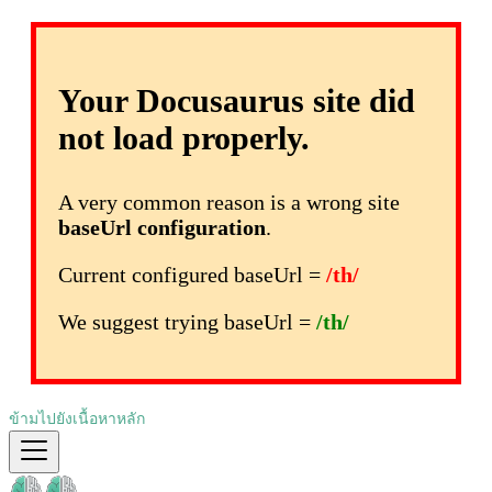
Your Docusaurus site did
not load properly.
A very common reason is a wrong site
baseUrl configuration
.
Current configured baseUrl =
/th/
We suggest trying baseUrl =
/th/
ข้ามไปยังเนื้อหาหลัก