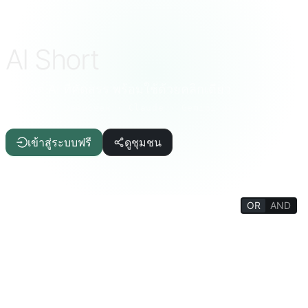
AI Short
พรอมต์ AI ที่คัดสรร พร้อมใช้ด้วยคลิกเดียว
ChatGPT · DeepSeek · Claude · Gemini และอื่นๆ
เข้าสู่ระบบฟรี
ดูชุมชน
OR
AND
FILTERS
ช่วยเขียน
บทความ/รายงาน
IT/การเขียนโปรแกรม
AI
คุณภาพชีวิต
ความรู้สนุก
สารานุกรมชีวิต
จิตวิทยา/สังคม
ปรัชญา/ศาสนา
ฝึกความคิด
การศึกษา/นักเรียน
วิชาการ/ครู
เกมสนุก