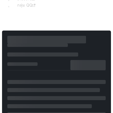
กลุ่ม QQ