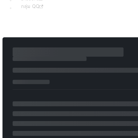
กลุ่ม QQ