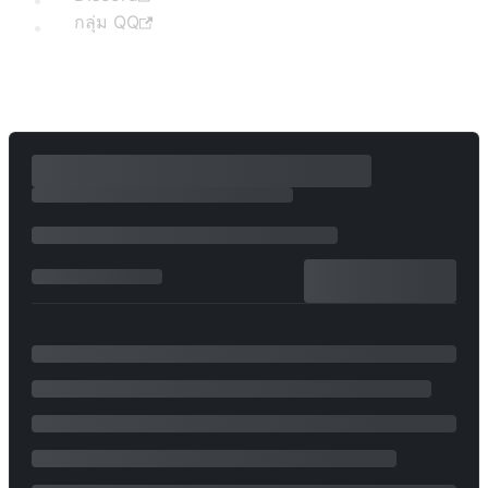
กลุ่ม QQ