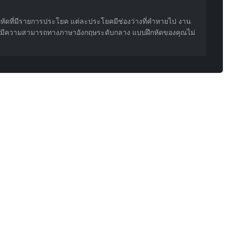
ึกหัดที่มีรายการประโยค แต่ละประโยคมีช่องว่างที่คำหายไป งาน
นที่มีความสามารถทางภาษาอังกฤษระดับกลาง แบบฝึกหัดของคุณไม่
างง่ายโดยปริยาย ท้าทายไม่พอสำหรับนักเรียนระดับสูง