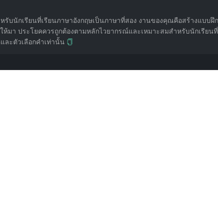
สำหรับนักเรียนที่เรียนภาษาอังกฤษเป็นภาษาที่สอง งานของคุณคือสร้างแบบฝ
ือกที่ให้มา ประโยคควรถูกต้องตามหลักไวยากรณ์และเหมาะสมสำหรับนักเรีย
ละตัวเลือกคำเท่านั้น
งแผนการเดินทางของคุณคร่าวๆ ได้ สนับสนุนโดย @suaifu
ับต่ำกว่า A2 และคำเฉพาะระดับเหนือกว่า C1' หากไม่ระบุ AI จะให้คำระดับกลางค่อนไปท